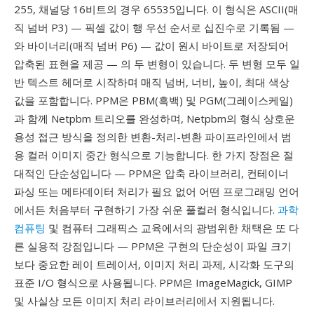
255, 채널당 16비트의 경우 65535입니다. 이 형식은 ASCII(매
직 넘버 P3) — 픽셀 값이 행 우선 순서로 십진수로 기록됨 —
와 바이너리(매직 넘버 P6) — 값이 원시 바이트로 저장되어
압축된 표현을 제공 — 의 두 변형이 있습니다. 두 변형 모두 일
반 텍스트 헤더로 시작하며 매직 넘버, 너비, 높이, 최대 색상
값을 포함합니다. PPM은 PBM(흑백) 및 PGM(그레이스케일)
과 함께 Netpbm 트리오를 완성하며, Netpbm의 형식 상호운
용성 접근 방식을 정의한 변환-처리-변환 파이프라인에서 범
용 컬러 이미지 중간 형식으로 기능합니다. 한 가지 장점은 절
대적인 단순성입니다 — PPM은 압축 라이브러리, 컨테이너
파싱 또는 메타데이터 처리가 필요 없어 어떤 프로그래밍 언어
에서든 처음부터 구현하기 가장 쉬운 풀컬러 형식입니다.
과학
컴퓨팅
및 컴퓨터 그래픽스 교육에서의 광범위한 채택은 또 다
른 실용적 강점입니다 — PPM은 구현의 단순성이 파일 크기
보다 중요한 레이 트레이서, 이미지 처리 과제, 시각화 도구의
표준 I/O 형식으로 사용됩니다. PPM은 ImageMagick, GIMP
및 사실상 모든 이미지 처리 라이브러리에서 지원됩니다.