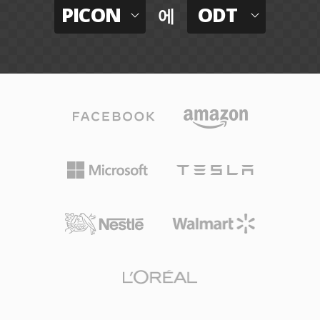
PICON
ODT
에