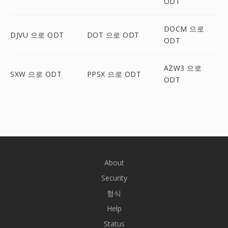
ODT
DOCM 으로
DJVU 으로 ODT
DOT 으로 ODT
ODT
AZW3 으로
SXW 으로 ODT
PPSX 으로 ODT
ODT
About
Security
형식
Help
Status