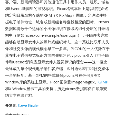
客户端、新闻阅读器和其他通信工具中用作人员、组织、域名
和Usenet新闻组的可视标识。Picon格式本质上是以特定命名
约定和目录结构存储的XPM（X PixMap）图像，允许软件根
据电子邮件地址、域名或新闻组名称查找相应的图标。Picons
数据库将数千个这样的小图像组织在按域名组件分层的目录结
构中（例如faces/com/example/user.xpm），使邮件客户端
能够自动显示发件人的照片或组织标志。这一系统比联系人头
像和社交头像的现代概念早了十多年。PICON的一大优势在于
其在电子通信视觉标识方面的先驱角色：picons引入了电子邮
件和Usenet消息应显示发件人视觉标识的理念——这一概念
最终成为每个现代电子邮件客户端、即时通讯应用和社交媒体
平台的标配。基于XPM的格式确保picons可在任何具有X
Window库的系统上显示。Picon图像受ImageMagick、
GIMP
和X Window显示工具的支持，历史picons数据库仍在印第安
纳大学在线存档。
开发者
:
Steve Kinzler