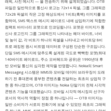
래픽, 사진 메시지 — 을 전송하기 위해 설계되었습니다. OTB
파일은 일반적으로 통신사 로고는 72x14 픽셀, 그룹 그래픽은
72x28 픽셀의 작은 고정 해상도에서 1비트(흑백) 이미지를 포
함하며, SMS 텍스트 메시지 페이로드 내에 삽입하기에 적합한
컴팩트 바이너리 포맷으로 인코딩됩니다. 포맷은 이미지가 통
신사 로고인지 그룹 그래픽인지 나타내는 헤더 바이트, 너비
및 높이 값, 각 비트가 하나의 픽셀을 나타내고 바이트당 8비
트로 패킹된 원시 비트맵 데이터로 구성된 단순한 구조입니다.
단일 SMS 메시지에 맞추도록 설계된 극도로 빡빡한 포맷(최대
140바이트 페이로드, 주소 오버헤드와 공유)은 1990년대 후
반 모바일 통신의 심각한 제약을 반영합니다. Nokia의 Smart
Messaging 시스템은 MMS와 모바일 데이터 브라우징이 도래
하기 전 휴대폰에 풍부한 콘텐츠를 전달하는 최초의 상업적 구
현 중 하나였으며, OTB 이미지는 Nokia 단말기의 전체 시각적
콘텐츠 기능을 대표했습니다. 모바일 시각적 메시징의 선구자
로서의 역사적 역할이 장점 중 하나입니다 — OTB 이미지는
일반 소비자가 서로의 전화기에 보낼 수 있었던 최초의 그래픽
중 하나로, MMS, 카메라폰, 스마트폰보다 거의 10년이나 앞섰