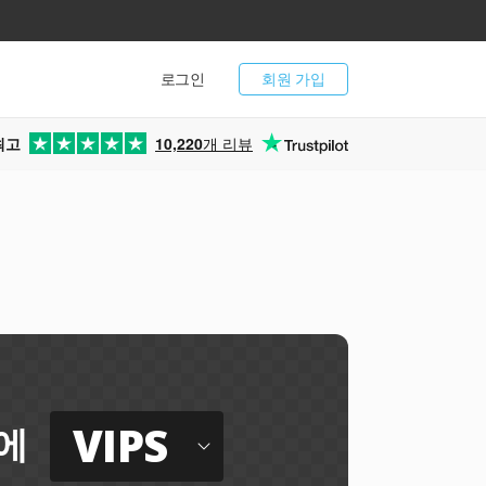
로그인
회원 가입
최고
10,220
개 리뷰
VIPS
에