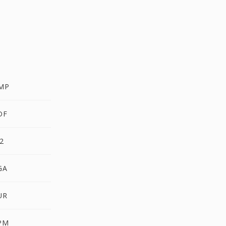
MP
DF
2
GA
UR
PM