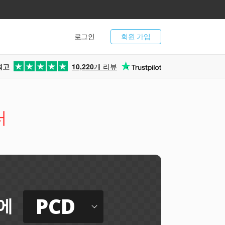
로그인
회원 가입
최고
10,220
개 리뷰
터
PCD
에