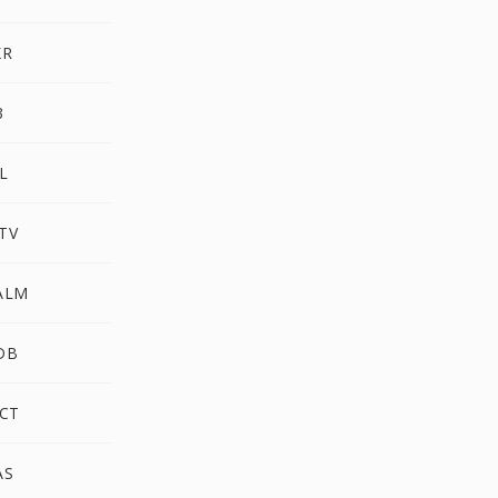
XR
3
L
TV
ALM
DB
CT
AS