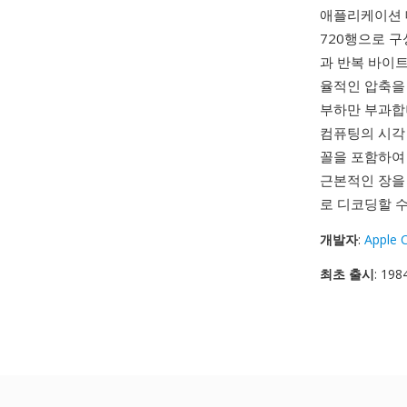
애플리케이션 데
720행으로 구
과 반복 바이
율적인 압축을 제
부하만 부과합니
컴퓨팅의 시각 
꼴을 포함하여 
근본적인 장을 
로 디코딩할 수 
개발자
:
Apple 
최초 출시
: 19