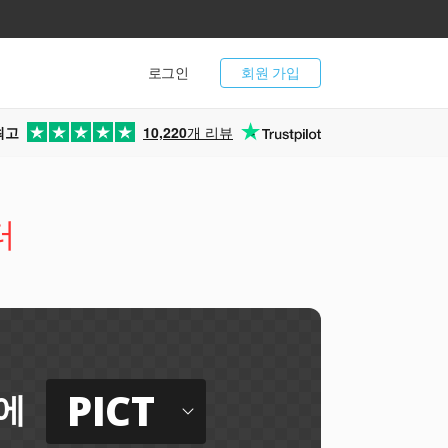
로그인
회원 가입
최고
10,220
개 리뷰
터
PICT
에