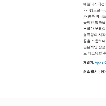
애플리케이션 데
720행으로 구
과 반복 바이
율적인 압축을 제
부하만 부과합니
컴퓨팅의 시각 
꼴을 포함하여 
근본적인 장을 
로 디코딩할 수 
개발자
:
Apple 
최초 출시
: 19