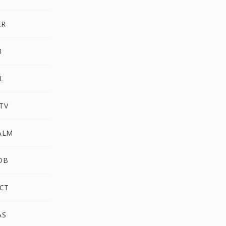
XR
3
L
TV
ALM
DB
CT
AS