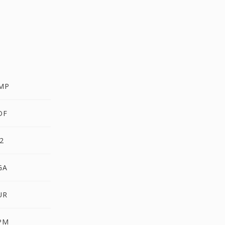
MP
DF
2
GA
UR
PM