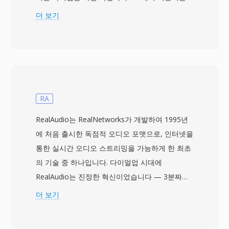
약 30~40초의 길이 제한뿐입니다. Apple은 기존
더 보기
AAC 인코더 인프라가 코덱 수준의 수정 없이 벨소
리를 생성할 수 있도록 이 방식을 선택했으며, 별
도의 확장자를 통해 일반 음악 트랙이 벨소리 선택
기에 나타나거나 그 반대 상황을 방지합니다.
M4R을 만들려면 짧은 오디오 클립을 AAC로 인코
딩하고, 허용 길이로 트리밍한 후 파일명을 변경합
RA
니다. iTunes(또는 최신 macOS의 Apple Music)와
RealAudio는 RealNetworks가 개발하여 1995년
GarageBand 모두 내장 워크플로를 제공하며,
에 처음 출시한 독점적 오디오 포맷으로, 인터넷을
Audacity 같은 서드파티 도구도 동일하게 처리할
통한 실시간 오디오 스트리밍을 가능하게 한 최초
수 있습니다. 동기화하거나 다운로드하면 벨소리
의 기술 중 하나입니다. 다이얼업 시대에
가 iOS 설정에서 통화, 알람, 연락처별 알림에 통
RealAudio는 진정한 혁신이었습니다 — 3분짜리
합됩니다. 실용적인 장점으로는 iTunes 동기화나
노래의 전체 다운로드에 30분이 걸릴 수 있던 시
더 보기
AirDrop을 통한 모든 iPhone에의 간편한 배포, 작
절에 다운로드하면서 동시에 들을 수 있게 해주었
은 파일 크기에서도 AAC 코덱의 고품질 재생, 특
으며, 이는 패러다임의 전환이었습니다. 이 포맷은
정 연락처에 개별 벨소리를 지정하여 즉각적인 발