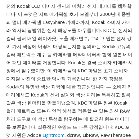
전의 Kodak CCD 이미지 센서의 미처리 센서 데이터를 캡처합
니다. 이 포맷은 서브 메가픽셀 초기 모델부터 2000년대 중반
의 멀티 메가픽셀 EasyShare 카메라까지, Kodak 소비자 카메
라 역사의 광범위한 센서 해상도를 아우릅니다. KDC는 센서의
컬러 필터 배열 레이아웃, 노출 매개변수, 그리고 원본 센서 값
이 가시 색상에 어떻게 매핑되는지를 정의하는 Kodak 고유의
컬러 매트릭스 계수 등 카메라별 메타데이터와 함께 원본 베이
어 패턴 데이터를 저장합니다. Kodak은 결국 소비자 카메라 시
장에서 철수했지만, 이 카메라들의 KDC 파일은 초기 소비자
디지털 사진의 중요한 역사적 기록입니다. 한 가지 장점은
Kodak의 유명한 색상 과학에 대한 접근성입니다 — 소비자 카
메라에서도 Kodak의 센서 설계와 색상 처리는 독특하고 필름
같은 색상 렌더링을 만들어냈으며, KDC 파일은 원본 Kodak
컬러 매트릭스 또는 대안적 해석을 적용할 수 있는 최신 RAW
처리 도구로 이 색상 특성을 탐구하는 데 필요한 원본 데이터
를 보존합니다. 실용적인 수명도 또 다른 강점입니다: KDC 포
맷 지원은 Adobe
Lightroom
, dcraw, LibRaw, RawTherapee