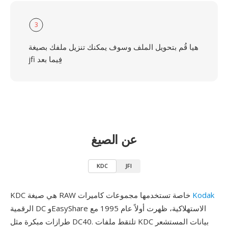
3
هيا قُم بتحويل الملف وسوف يمكنك تنزيل ملفك بصيغة
jfi فِيما بعد
عن الصيغ
KDC
JFI
Kodak
KDC هي صيغة RAW خاصة تستخدمها مجموعات كاميرات
الرقمية DC وEasyShare الاستهلاكية، ظهرت أولاً عام 1995 مع
طرازات مبكرة مثل DC40. تلتقط ملفات KDC بيانات المستشعر