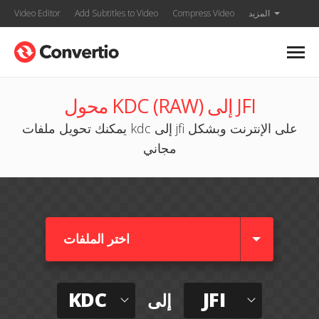
المزيد
Compress Video
Add Subtitles to Video
Video Editor
محول KDC (RAW) إلى JFI
يمكنك تحويل ملفات kdc إلى jfi على الإنترنت وبشكل
مجاني
اختر الملفات
KDC
JFI
إلى