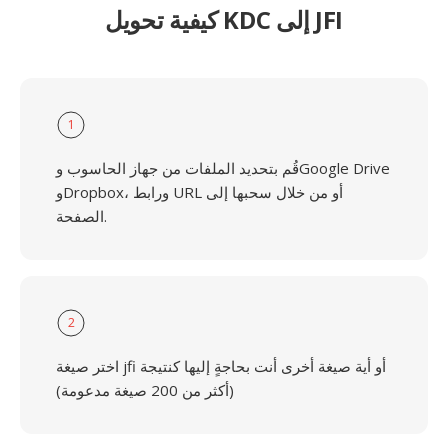
كيفية تحويل KDC إلى JFI
1
قُم بتحديد الملفات من جهاز الحاسوب وGoogle Drive
وDropbox، ورابط URL أو من خلال سحبها إلى
الصفحة.
2
اختر صيغة jfi أو أية صيغة أخرى أنت بحاجةٍ إليها كنتيجة
(أكثر من 200 صيغة مدعومة)