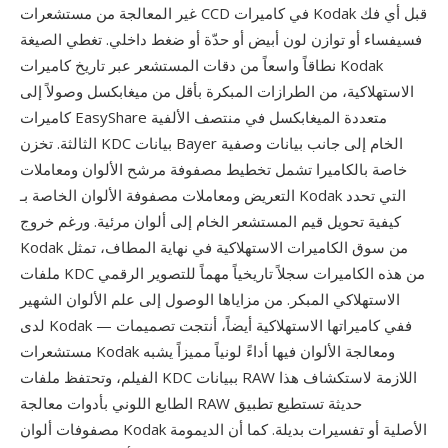
غير المعالجة من مستشعرات CCD في كاميرات Kodak قبل أي فك
فسيفساء أو توازن لون أبيض أو حدّة أو ضغط داخلي. تغطي الصيغة
نطاقاً واسعاً من دقات المستشعر عبر تاريخ كاميرات Kodak
الاستهلاكية، من الطرازات المبكرة بأقل من ميغابكسل وصولاً إلى
كاميرات EasyShare متعددة الميغابكسل في منتصف الألفية
الثالثة. تخزن KDC بيانات Bayer الخام إلى جانب بيانات وصفية
خاصة بالكاميرا تشمل تخطيط مصفوفة مرشح الألوان ومعاملات
التعريض ومعاملات مصفوفة الألوان الخاصة بـ Kodak التي تحدد
كيفية تحويل قيم المستشعر الخام إلى ألوان مرئية. ورغم خروج
Kodak من سوق الكاميرات الاستهلاكية في نهاية المطاف، تمثل
ملفات KDC من هذه الكاميرات سجلاً تاريخياً مهماً للتصوير الرقمي
الاستهلاكي المبكر. من مزاياها الوصول إلى علم الألوان الشهير
لدى Kodak — ففي كاميراتها الاستهلاكية أيضاً، أنتجت تصميمات
مستشعرات Kodak ومعالجة الألوان فيها أداءً لونياً مميزاً يشبه
الفيلم، وتحتفظ ملفات KDC ببيانات RAW اللازمة لاستكشاف هذا
الطابع اللوني بأدوات معالجة RAW حديثة تستطيع تطبيق
مصفوفات ألوان Kodak الأصلية أو تفسيرات بديلة. كما أن الديمومة