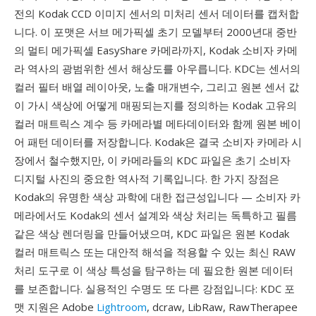
전의 Kodak CCD 이미지 센서의 미처리 센서 데이터를 캡처합
니다. 이 포맷은 서브 메가픽셀 초기 모델부터 2000년대 중반
의 멀티 메가픽셀 EasyShare 카메라까지, Kodak 소비자 카메
라 역사의 광범위한 센서 해상도를 아우릅니다. KDC는 센서의
컬러 필터 배열 레이아웃, 노출 매개변수, 그리고 원본 센서 값
이 가시 색상에 어떻게 매핑되는지를 정의하는 Kodak 고유의
컬러 매트릭스 계수 등 카메라별 메타데이터와 함께 원본 베이
어 패턴 데이터를 저장합니다. Kodak은 결국 소비자 카메라 시
장에서 철수했지만, 이 카메라들의 KDC 파일은 초기 소비자
디지털 사진의 중요한 역사적 기록입니다. 한 가지 장점은
Kodak의 유명한 색상 과학에 대한 접근성입니다 — 소비자 카
메라에서도 Kodak의 센서 설계와 색상 처리는 독특하고 필름
같은 색상 렌더링을 만들어냈으며, KDC 파일은 원본 Kodak
컬러 매트릭스 또는 대안적 해석을 적용할 수 있는 최신 RAW
처리 도구로 이 색상 특성을 탐구하는 데 필요한 원본 데이터
를 보존합니다. 실용적인 수명도 또 다른 강점입니다: KDC 포
맷 지원은 Adobe
Lightroom
, dcraw, LibRaw, RawTherapee