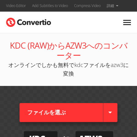
Video Editor
Add Subtitles to Video
Compress Video
詳細
KDC (RAW)からAZW3へのコンバ
ーター
オンラインでしかも無料でkdcファイルをazw3に
変換
ファイルを選ぶ