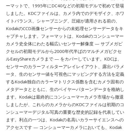
ーマットで、1995年にDC40などの初期モデルで初めて登場
しました。KDCファイルは、カメラ内でのデモザイク、ホワ
イトバランス、シャープニング、圧縮が適用される前の、
KodakのCCD画像センサーからの未処理センサーデータをキ
ャプチャします。フォーマットは、Kodakのコンシューマー
カメラ史全体にわたる幅広いセンサー解像度 — サブメガピ
クセルの初期モデルから2000年代半ばのマルチメガピクセ
ルEasyShareカメラまで — をカバーしています。KDCは、
センサーのカラーフィルターアレイレイアウト、露出パラメ
ータ、生のセンサー値を可視色にマッピングする方法を定義
するKodak独自のカラーマトリクス係数を含むカメラ固有の
メタデータとともに、生のベイヤーパターンデータを格納し
ます。Kodakは最終的にコンシューマーカメラ市場から撤退
しましたが、これらのカメラからのKDCファイルは初期のコ
ンシューマーデジタル写真の重要な歴史的記録を代表してい
ます。利点の一つは、Kodakの名高いカラーサイエンスへの
アクセスです — コンシューマーカメラにおいても、Kodak