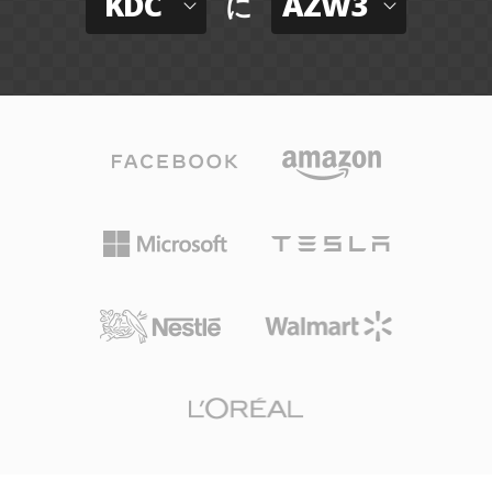
KDC
AZW3
に