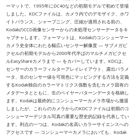
ーマットで、1995年にDC40などの初期モデルで初めて登場
しました。KDCファイルは、カメラ内でのデモザイク、ホワ
イトバランス、シャープニング、圧縮が適用される前の、
KodakのCCD画像センサーからの未処理センサーデータをキ
ャプチャします。フォーマットは、Kodakのコンシューマー
カメラ史全体にわたる幅広いセンサー解像度 — サブメガピ
クセルの初期モデルから2000年代半ばのマルチメガピクセ
ルEasyShareカメラまで — をカバーしています。KDCは、
センサーのカラーフィルターアレイレイアウト、露出パラメ
ータ、生のセンサー値を可視色にマッピングする方法を定義
するKodak独自のカラーマトリクス係数を含むカメラ固有の
メタデータとともに、生のベイヤーパターンデータを格納し
ます。Kodakは最終的にコンシューマーカメラ市場から撤退
しましたが、これらのカメラからのKDCファイルは初期のコ
ンシューマーデジタル写真の重要な歴史的記録を代表してい
ます。利点の一つは、Kodakの名高いカラーサイエンスへの
アクセスです — コンシューマーカメラにおいても、Kodak