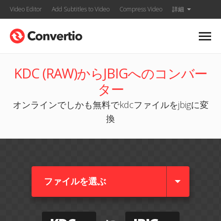
Video Editor
Add Subtitles to Video
Compress Video
詳細
KDC (RAW)からJBIGへのコンバー
ター
オンラインでしかも無料でkdcファイルをjbigに変
換
ファイルを選ぶ