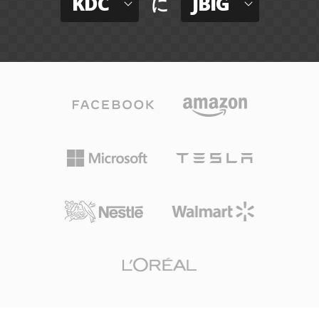
KDC
JBIG
に