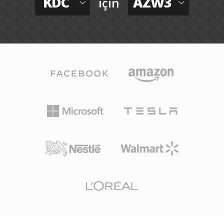
KDC
AZW3
için