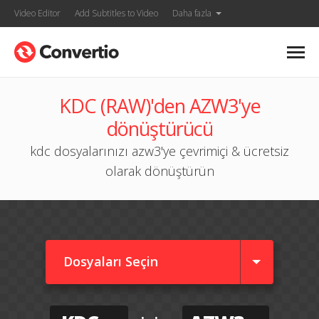
Video Editor
Add Subtitles to Video
Daha fazla
KDC (RAW)'den AZW3'ye
dönüştürücü
kdc dosyalarınızı azw3'ye çevrimiçi & ücretsiz
olarak dönüştürün
Dosyaları Seçin