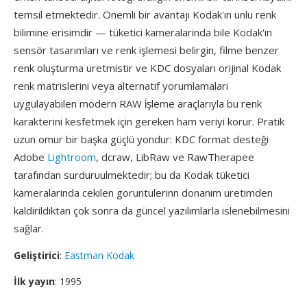
temsil etmektedir. Önemli bir avantajı Kodak'ın unlu renk
bilimine erisimdir — tüketici kameralarinda bile Kodak'ın
sensör tasarımları ve renk işlemesi belirgin, filme benzer
renk oluşturma uretmistir ve KDC dosyaları orijinal Kodak
renk matrislerini veya alternatif yorumlamalari
uygulayabilen modern RAW i̇şleme araçlarıyla bu renk
karakterini kesfetmek için gereken ham veriyi korur. Pratik
uzun omur bir başka güçlü yondur: KDC format desteği
Adobe
Lightroom
, dcraw, LibRaw ve RawTherapee
tarafından surduruulmektedir; bu da Kodak tüketici
kameralarinda cekilen goruntulerinn donanım uretimden
kaldirildiktan çok sonra da güncel yazılımlarla islenebilmesini
sağlar.
Geliştirici
:
Eastman Kodak
İlk yayın
: 1995