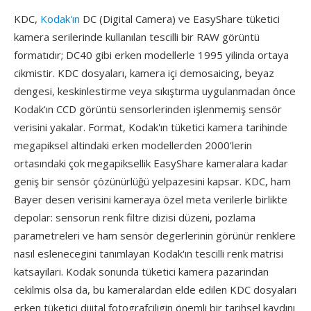
KDC,
Kodak'ın
DC (Digital Camera) ve EasyShare tüketici
kamera serilerinde kullanılan tescilli bir RAW görüntü
formatıdır; DC40 gibi erken modellerle 1995 yilinda ortaya
cikmistir. KDC dosyaları, kamera içi demosaicing, beyaz
dengesi, keskinlestirme veya sıkıştırma uygulanmadan önce
Kodak'ın CCD görüntü sensorlerinden işlenmemiş sensör
verisini yakalar. Format, Kodak'ın tüketici kamera tarihinde
megapiksel altindaki erken modellerden 2000'lerin
ortasındaki çok megapiksellik EasyShare kameralara kadar
geniş bir sensör çözünürlüğü yelpazesini kapsar. KDC, ham
Bayer desen verisini kameraya özel meta verilerle birlikte
depolar: sensorun renk filtre dizisi düzeni, pozlama
parametreleri ve ham sensör degerlerinin görünür renklere
nasıl eslenecegini tanımlayan Kodak'ın tescilli renk matrisi
katsayilari. Kodak sonunda tüketici kamera pazarindan
cekilmis olsa da, bu kameralardan elde edilen KDC dosyaları
erken tüketici dijital fotografciligin önemli bir tarihsel kaydını