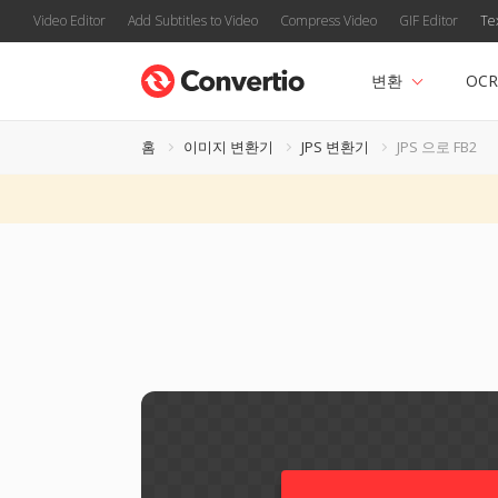
Video Editor
Add Subtitles to Video
Compress Video
GIF Editor
Te
변환
OCR
홈
이미지 변환기
JPS 변환기
JPS 으로 FB2