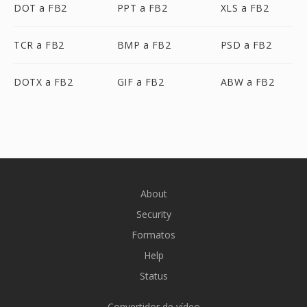
DOT a FB2
PPT a FB2
XLS a FB2
TCR a FB2
BMP a FB2
PSD a FB2
DOTX a FB2
GIF a FB2
ABW a FB2
About
Security
Formatos
Help
Status
Convertidor de vídeo