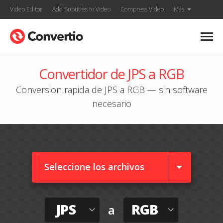
Video Editor
Add Subtitles to Video
Compress Video
Más
Convertidor de JPS a RGB
Conversion rapida de JPS a RGB — sin software
necesario
Seleccione los archivos
JPS
RGB
a