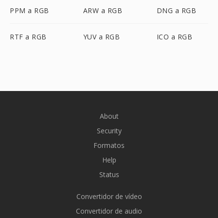
PPM a RGB
ARW a RGB
DNG a RGB
RTF a RGB
YUV a RGB
ICO a RGB
About
Security
Formatos
Help
Status
Convertidor de vídeo
Convertidor de audio