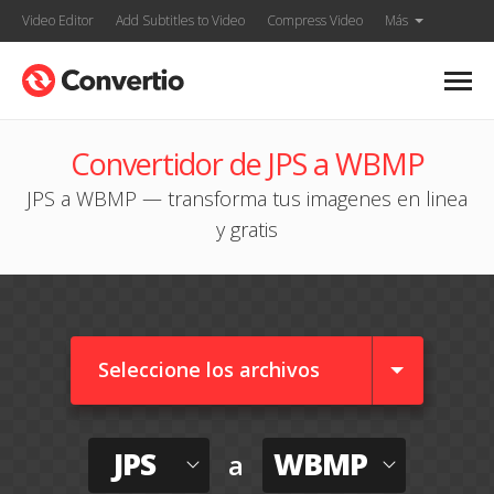
Video Editor
Add Subtitles to Video
Compress Video
Más
Convertidor de JPS a WBMP
JPS a WBMP — transforma tus imagenes en linea
y gratis
Seleccione los archivos
JPS
WBMP
a