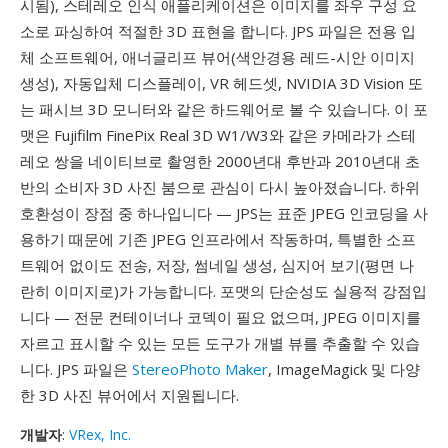
시됨), 스테레오 인식 애플리케이션은 이미지를 좌우 구성 요
소로 파싱하여 적절한 3D 표현을 합니다. JPS 파일은 전용 입
체 소프트웨어, 애너글리프 뷰어(색안경용 레드-시안 이미지
생성), 자동입체 디스플레이, VR 헤드셋, NVIDIA 3D Vision 또
는 패시브 3D 모니터와 같은 하드웨어로 볼 수 있습니다. 이 포
맷은 Fujifilm FinePix Real 3D W1/W3와 같은 카메라가 스테
레오 쌍을 네이티브로 촬영한 2000년대 후반과 2010년대 초
반의 소비자 3D 사진 붐으로 관심이 다시 높아졌습니다. 하위
호환성이 장점 중 하나입니다 — JPS는 표준 JPEG 인코딩을 사
용하기 때문에 기존 JPEG 인프라에서 작동하며, 특별한 소프
트웨어 없이도 전송, 저장, 썸네일 생성, 심지어 보기(평면 나
란히 이미지로)가 가능합니다. 포맷의 단순성도 실용적 강점입
니다 — 전문 컨테이너나 코덱이 필요 없으며, JPEG 이미지를
자르고 표시할 수 있는 모든 도구가 개별 뷰를 추출할 수 있습
니다. JPS 파일은
StereoPhoto Maker
, ImageMagick 및 다양
한 3D 사진 뷰어에서 지원됩니다.
개발자
:
VRex, Inc.