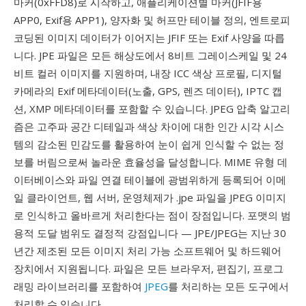
마커(0xFFD8)로 시작하고, 애플리케이션별 마커(JFIF용
APP0, Exif용 APP1), 양자화 및 허프만 테이블 정의, 엔트로피
코딩된 이미지 데이터가 이어지는 JFIF 또는 Exif 사양을 따릅
니다. JPE 파일은 모든 해상도에서 8비트 그레이스케일 및 24
비트 컬러 이미지를 지원하며, 내장 ICC 색상 프로필, 디지털
카메라의 Exif 메타데이터(노출, GPS, 렌즈 데이터), IPTC 캡
션, XMP 메타데이터를 포함할 수 있습니다. JPEG 압축 알고리
즘은 고주파 공간 디테일과 색상 차이에 대한 인간 시각 시스
템의 감소된 민감도를 활용하여 눈이 쉽게 인식할 수 없는 정
보를 버림으로써 놀라운 효율성을 달성합니다. MIME 유형 데
이터베이스와 파일 연결 테이블에 광범위하게 등록되어 이메
일 클라이언트, 웹 서버, 운영체제가 .jpe 파일을 JPEG 이미지
로 인식하고 올바르게 처리한다는 점이 장점입니다. 포맷의 범
용적 도달 범위도 결정적 강점입니다 — JPE/JPEG는 지난 30
년간 제조된 모든 이미지 처리 가능 소프트웨어 및 하드웨어
장치에서 지원됩니다. 파일은 모든 브라우저, 편집기, 프로그
래밍 라이브러리를 포함하여
JPEG
를 처리하는 모든 도구에서
처리할 수 있습니다.