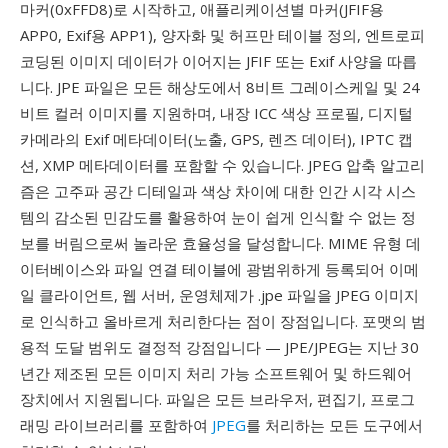
마커(0xFFD8)로 시작하고, 애플리케이션별 마커(JFIF용
APP0, Exif용 APP1), 양자화 및 허프만 테이블 정의, 엔트로피
코딩된 이미지 데이터가 이어지는 JFIF 또는 Exif 사양을 따릅
니다. JPE 파일은 모든 해상도에서 8비트 그레이스케일 및 24
비트 컬러 이미지를 지원하며, 내장 ICC 색상 프로필, 디지털
카메라의 Exif 메타데이터(노출, GPS, 렌즈 데이터), IPTC 캡
션, XMP 메타데이터를 포함할 수 있습니다. JPEG 압축 알고리
즘은 고주파 공간 디테일과 색상 차이에 대한 인간 시각 시스
템의 감소된 민감도를 활용하여 눈이 쉽게 인식할 수 없는 정
보를 버림으로써 놀라운 효율성을 달성합니다. MIME 유형 데
이터베이스와 파일 연결 테이블에 광범위하게 등록되어 이메
일 클라이언트, 웹 서버, 운영체제가 .jpe 파일을 JPEG 이미지
로 인식하고 올바르게 처리한다는 점이 장점입니다. 포맷의 범
용적 도달 범위도 결정적 강점입니다 — JPE/JPEG는 지난 30
년간 제조된 모든 이미지 처리 가능 소프트웨어 및 하드웨어
장치에서 지원됩니다. 파일은 모든 브라우저, 편집기, 프로그
래밍 라이브러리를 포함하여
JPEG
를 처리하는 모든 도구에서