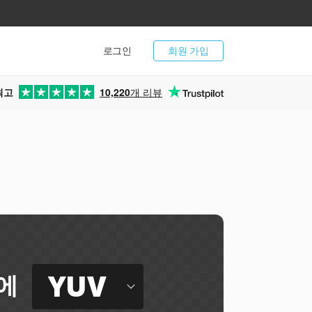
로그인
회원 가입
최고
10,220
개 리뷰
YUV
에