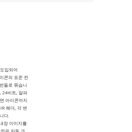
께 도입되어
아이콘의 표준 컨
 번들로 묶습니
트, 24비트, 알파
 화면 아이콘까지
R 헤더, 각 변
니다.
압축 내장 이미지를
장점은 자동 크