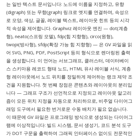
는 일반 텍스트 문서입니다: 노드에 이름을 지정하고, 유향
(digraph) 또는 무향(graph) 링크로 엣지를 연결하며, 속성으
로 모양, 색상, 글꼴, 레이블 텍스트, 레이아웃 힌트 등의 시각
적 속성을 제어합니다. Graphviz 레이아웃 엔진 — dot(계층
형), neato(스프링 모델), fdp(힘 지향형), circo(원형),
twopi(방사형), sfdp(확장 가능 힘 지향형) — 은 GV 파일을 읽
어 SVG, PNG, PDF, PostScript 등의 형식으로 렌더링된 출력
을 생성합니다. 이 언어는 서브그래프, 클러스터, 데이터베이
스 스키마용 레코드 형태 노드, HTML 유사 레이블 서식, 계층
형 레이아웃에서 노드 위치를 정밀하게 제어하는 랭크 제약 조
건을 지원합니다. 첫 번째 장점은 콘텐츠와 레이아웃의 분리입
니다 — 그래프 구조가 선언적으로 지정되고 레이아웃 알고리
즘이 모든 위치 지정을 자동으로 처리하므로, 비주얼 다이어그
래밍 도구에서 필요한 번거로운 수동 배치가 필요 없습니다.
이 때문에 GV 파일은 프로그래밍 방식으로 생성되는 다이어그
램에 이상적입니다: 빌드 시스템, 문서 생성기, 코드 분석 도구
가 DOT 구문을 출력하여 그래픽 인터페이스 없이도 전문적인