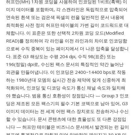
허프만(MH) 1차원 코딩을 사용하여 인코딩된 1비트(흑백) 이
미지 데이터를 포함하며, 각 스캔라인은 독립적으로 압축되어
연속된 흰색 또는 검은색 픽셀의 런을 일반적인 문서 내용에
최적화된 사전 정의 허프만 테이블의 가변 길이 코드워드로 대
체합니다. 이 표준은 또한 선택적 2차원 코딩 모드(Modified
READ)를 정의하여 각 라인을 이전 라인과의 차이로 인코딩함
으로써 수직 중복이 있는 페이지에서 더 나은 압축을 달성합니
다. 표준 G3 해상도는 수평 204 dpi, 수직 98(표준) 또는
196(정밀) dpi로, 수신된 팩스 문서의 특징적인 약간 늘어난
외관을 만들어냅니다. 이 인코딩은 2400~14400 bps로 작동
하는 1980년대 모뎀의 실시간 전송 제약에 맞게 신중하게 최
적화되어, 인코딩 및 디코딩 속도가 통신 채널 속도와 일치해
야 했습니다. 범용 통신 호환성이 장점입니다 — Group 3 인코
딩은 제조된 모든 팩스기의 필수 기본 코덱으로 남아 있어, G3
이미지 데이터는 전 세계 어떤 팩스 장치로도 전송하거나 수신
할 수 있습니다. 문서 콘텐츠에 대한 효율성도 또 다른 강점입
니다 — 허프만 테이블은 비즈니스 문서에서 발견되는 런 길이
분포에 통계적으로 맞춰져 있어 일반적인 페이지가 30 KB 미