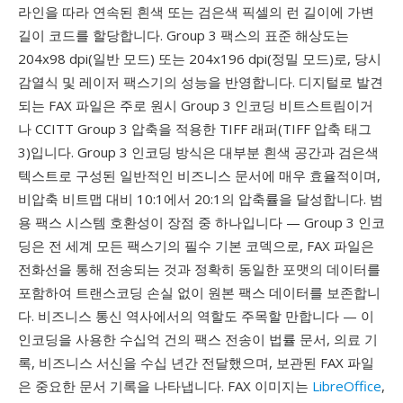
라인을 따라 연속된 흰색 또는 검은색 픽셀의 런 길이에 가변
길이 코드를 할당합니다. Group 3 팩스의 표준 해상도는
204x98 dpi(일반 모드) 또는 204x196 dpi(정밀 모드)로, 당시
감열식 및 레이저 팩스기의 성능을 반영합니다. 디지털로 발견
되는 FAX 파일은 주로 원시 Group 3 인코딩 비트스트림이거
나 CCITT Group 3 압축을 적용한 TIFF 래퍼(TIFF 압축 태그
3)입니다. Group 3 인코딩 방식은 대부분 흰색 공간과 검은색
텍스트로 구성된 일반적인 비즈니스 문서에 매우 효율적이며,
비압축 비트맵 대비 10:1에서 20:1의 압축률을 달성합니다. 범
용 팩스 시스템 호환성이 장점 중 하나입니다 — Group 3 인코
딩은 전 세계 모든 팩스기의 필수 기본 코덱으로, FAX 파일은
전화선을 통해 전송되는 것과 정확히 동일한 포맷의 데이터를
포함하여 트랜스코딩 손실 없이 원본 팩스 데이터를 보존합니
다. 비즈니스 통신 역사에서의 역할도 주목할 만합니다 — 이
인코딩을 사용한 수십억 건의 팩스 전송이 법률 문서, 의료 기
록, 비즈니스 서신을 수십 년간 전달했으며, 보관된 FAX 파일
은 중요한 문서 기록을 나타냅니다. FAX 이미지는
LibreOffice
,