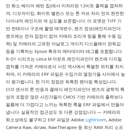
만 화소 베이어 패턴 칩)에서 미처리된 12비트 출력을 캡처하
여, 디모자이킹, 화이트 밸런스 또는 톤 커브 처리 전의 완전한
다이내믹 레인지와 색 심도를 보존합니다. 이 포맷은 TIFF 기
반 컨테이너 구조에 촬영 매개변수, 렌즈 정보(레인지파인더
렌즈에는 전자 접점이 없어 카메라 조리개 링을 통해 수동 입
력) 및 카메라의 고유한 아날로그 게이지 디스플레이 판독값
등을 기록하는 Epson 특유의 메타데이터 태그를 포함합니다.
R-D1 시리즈는 Leica M 마운트 레인지파인더 렌즈에 디지털
캡처를 가져온 카메라로서 사진 역사에서 특별한 위치를 차지
하며, 이 카메라의 ERF 파일은 수집가와 열정가들 사이에서 높
이 평가됩니다. 한 가지 장점은 독특한 렌더링 특성입니다:
CCD 센서의 톤 반응과 클래식 레인지파인더 렌즈의 광학적 특
성의 조합은 많은 사진가들이 CMOS 기반 카메라의 출력보다
필름에 더 가깝다고 느끼는 독특한 룩을 ERF 파일에서 만들어
냅니다. 실용적인 접근성도 또 다른 강점입니다 — 카메라의
희소성에도 불구하고 ERF 파일은 Adobe
Lightroom
, Adobe
Camera Raw, dcraw, RawTherapee 등 최신 RAW 처리 소프