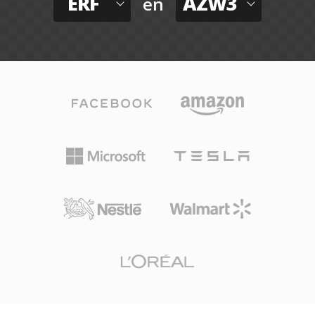
ERF
AZW3
en