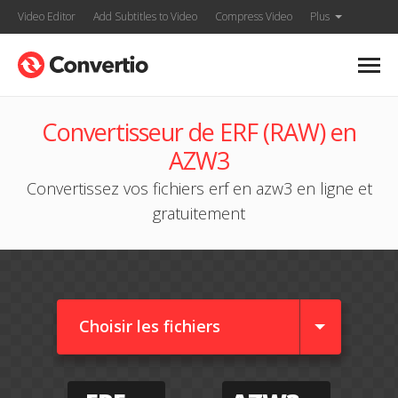
Video Editor
Add Subtitles to Video
Compress Video
Plus
Convertisseur de ERF (RAW) en
AZW3
Convertissez vos fichiers erf en azw3 en ligne et
gratuitement
Choisir les fichiers