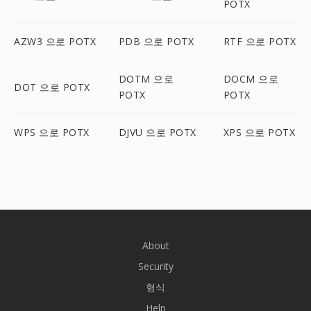
POTX
AZW3 으로 POTX
PDB 으로 POTX
RTF 으로 POTX
DOTM 으로
DOCM 으로
DOT 으로 POTX
POTX
POTX
WPS 으로 POTX
DJVU 으로 POTX
XPS 으로 POTX
About
Security
형식
Help