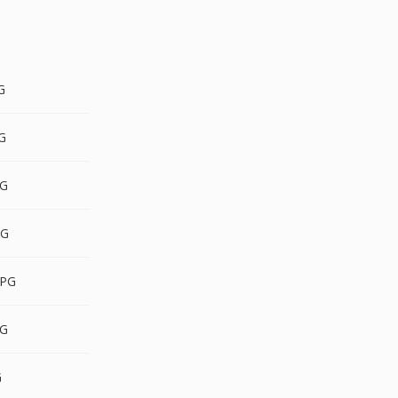
G
G
G
PG
PG
G
G