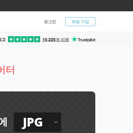
로그인
회원 가입
최고
10,220
개 리뷰
컨버터
JPG
에