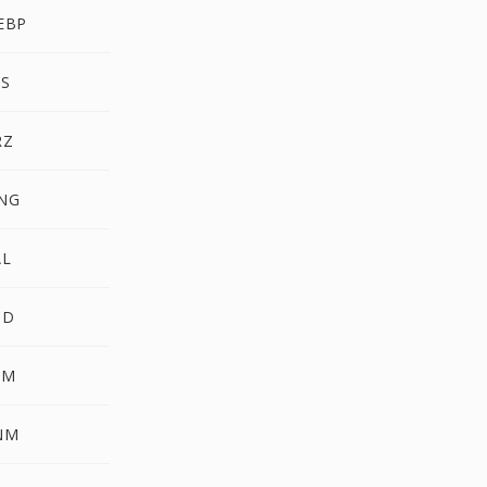
EBP
S
RZ
NG
AL
CD
FM
NM