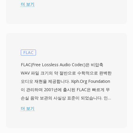
고 중국의 대규모 방송 및 멀티미디어 인프라를 지
더 보기
원할 수 있는 독립적인 압축 기술을 만드는 것을
목표로 했습니다. AVS1이라고도 불리는 CAVS는
H.264/AVC에 필적하는 압축 효율을 달성하면서
상당히 낮은 라이선스 비용의 간소화된 특허 구조
를 활용합니다. 이 표준은 표준 화질부터 고화질까
지의 비디오 해상도를 지원하여, 지상파 디지털
FLAC
TV 방송과 광대역 스트리밍 모두에 적합합니다.
FLAC(Free Lossless Audio Codec)은 비압축
주요 기술적 특징으로는 8x8 블록 변환, 다중 예측
WAV 파일 크기의 약 절반으로 수학적으로 완벽한
모드, 낮은 비트레이트에서 블록 아티팩트를 줄이
오디오 재현을 제공합니다. Xiph.Org Foundation
기 위해 설계된 루프 필터 등이 있습니다. 중국 정
이 관리하며 2001년에 출시된 FLAC은 빠르게 무
부는 CAVS를 국가 디지털 TV 방송 시스템의 필수
손실 음악 보관의 사실상 표준이 되었습니다. 인코
압축 표준으로 승인하여, 전국의 셋톱박스와 텔레
더는 리니어 예측을 적용하여 각 오디오 블록을 모
더 보기
비전 수신기에 광범위한 배포를 보장했습니다.
델링한 다음, 예측 오류의 통계적 분포를 활용하는
CAVS는 H.264나 HEVC에 비해 국제적 채택이 제
라이스 파티셔닝을 통해 잔차를 코딩합니다 — 데
한적이지만, 세계 최대 미디어 시장 중 하나를 지
이터를 버리지 않으면서 강력한 압축을 달성합니