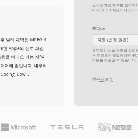
공간적 유연성으로, 제작
오디오 채널의 수를 설정하세
 모두 적응하는 하나의 마
니다(예: 5.1 채널에서 스
또한 우아하게 확장됩니다:
크 위에 채널을 추가하여
주파수:
 영상, 게임용 공간 오디오
시 이후 널리 채택된 MPEG-4
자동 (변경 없음)
같은 플랫폼에서 이머시브 미
대한 Apple의 선호 파일
오디오의 샘플 속도를 설정하세요
다.
은 투명도에 도달하려면 44.
림을 비디오 가능 MP4
정보를 찾으실 수 있습니다.
이어에 알립니다. 내부적
Coding, Low
전부 재설정
 래핑하지만, Apple
를 사용합니다. AAC로 인코
제, 시간적 노이즈 셰이핑,
트에서 MP3보다 더 나은
트와 24비트 심도가 지원됩
es, Apple Music,
본 처리 — 반면 서드파티 지원