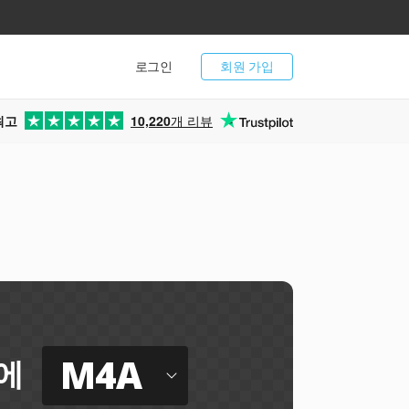
로그인
회원 가입
최고
10,220
개 리뷰
M4A
에