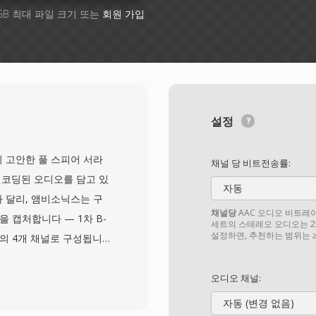
GB 최대 파일 크기 또는
회원 가입
설정
on이 고안한 풀 스피어 서라
채널 당 비트전송률:
인코딩된 오디오를 담고 있
자동
템과 달리, 앰비소닉스는 구
채널당
AAC 오디오 비트레이트
 캡처합니다 — 1차 B-
세트의 스테레오 오디오는 25
설정하면, 추천하는 범위는 ≥6
상하)의 4개 채널로 구성됩니
녹음을 리믹싱 없이 어떤
할 수 있습니다. AMB
오디오 채널:
장하며, SoX나 전용 플러
자동 (변경 없음)