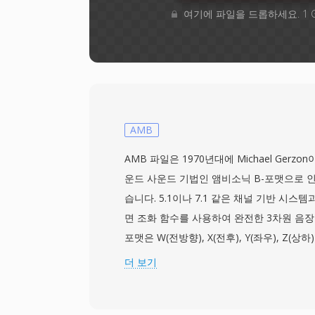
여기에 파일을 드롭하세요. 1 
AMB
AMB 파일은 1970년대에 Michael Gerz
운드 사운드 기법인 앰비소닉 B-포맷으로 
습니다. 5.1이나 7.1 같은 채널 기반 시스
면 조화 함수를 사용하여 완전한 3차원 음장을
포맷은 W(전방향), X(전후), Y(좌우), Z(
다. 이 표현은 스피커 독립적이므로 하나의 
더 보기
스피커 배치나 바이노럴 헤드폰으로도 디코딩
파일은 일반적으로 비압축 PCM 데이터를 저