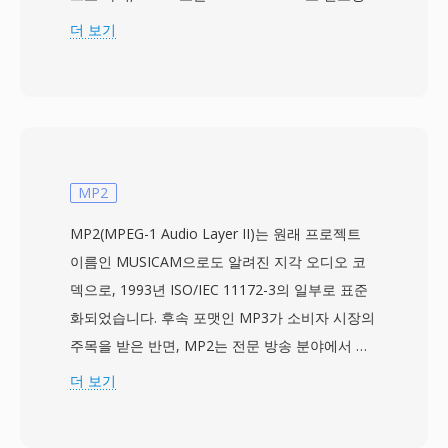
된 비디오와 AMR, EVRC, AAC 코덱의 오디오를
더 보기
저장합니다. 이 사양은 2003년 12월에 처음 발표
되어, CDMA 기반 휴대전화와 네트워크가 멀티미
디어 메시징 및 비디오 재생을 처리하는 표준 방식
을 제공했습니다. 3G2 파일은 30~60kbps의 낮은
비트레이트에서도 재생 가능한 비디오 품질을 달
성하는 등 극도로 낮은 대역폭 조건에 맞게 설계되
MP2
었습니다. 이러한 특성 덕분에 처리 능력과 저장
MP2(MPEG-1 Audio Layer II)는 원래 프로젝트
공간이 제한된 기기에서의 모바일 비디오 촬영에
이름인 MUSICAM으로도 알려진 지각 오디오 코
특히 효율적입니다. 이 컨테이너는 다중 트랙, 자
덱으로, 1993년 ISO/IEC 11172-3의 일부로 표준
막을 위한 시간 지정 텍스트, 임베디드 메타데이터
화되었습니다. 후속 포맷인 MP3가 소비자 시장의
를 지원합니다. 주요 장점 중 하나는 2000년대 중
주목을 받은 반면, MP2는 전문 방송 분야에서 견
반 CDMA 단말기와의 거의 보편적인 호환성으로,
고한 지위를 확보하여 오늘날까지 유지하고 있습
더 보기
다양한 모바일 기기에서 안정적인 재생을 보장합
니다. 코덱은 다상 필터 뱅크를 통해 오디오를 32
니다. MP4 등 최신 형식이 대부분의 용도에서
개의 서브밴드로 분할하고, 심리음향 모델을 적용
3G2를 대체했지만, 레거시 모바일 콘텐츠 작업이