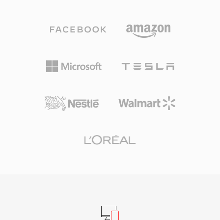
하여 마스킹 임계값을 결정한 다음, 각 서브밴드를
나 최소한의 파일 크기가 최우선인 상황에서는 여
양자화하고 허프만 코딩합니다. 일반적인 방송 배
전히 유용합니다.
포에서는 스테레오에 192~384 kbps를 사용하여,
Layer III보다 낮은 인코더 복잡도와 더 나은 오류
내성으로 투명한 품질을 제공합니다. 이러한 특성
이 DVB 텔레비전, DAB 디지털 라디오, HDV 캠코
더 표준이 모두 MP2를 의무화하거나 선호하는 이
유입니다. 인코더 지연도 더 짧아 립싱크가 중요한
라이브 방송에서 중요한 특성입니다. 세 가지 장점
이 표준화 후 수십 년이 지나도 MP2의 관련성을
유지합니다: 지상파 신호에 필수적인 전송 오류 하
에서의 우아한 성능 저하, 실시간 방송 체인에 적
합한 최소 인코딩 지연, 유럽 및 아시아 방송 프레
임워크에서의 확고한 규제적 수용입니다.