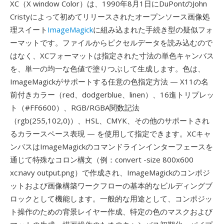
XC（X window Color）は、1990年8月1日にDuPontのJohn
Cristyによって初めてリリースされたオープンソース画像処
理スイート
ImageMagick
に組み込まれた手続き型の疑似フォ
ーマットです。ファイルからピクセルデータを読み込むので
はなく、XCフォーマットは指定された寸法の単色キャンバス
を、単一の均一な色値で塗りつぶして生成します。色は、
ImageMagickがサポートする任意の色指定方法 — X11の名
前付きカラー（red、dodgerblue、linen）、16進トリプレッ
ト（#FF6600）、RGB/RGBA関数記法
（rgb(255,102,0)）、HSL、CMYK、その他のサポートされ
るカラースペース表現 — を使用して指定できます。XCキャ
ンバスはImageMagickのコマンドラインインターフェースを
通じて特殊なコロン構文（例：convert -size 800x600
xc:navy output.png）で作成され、ImageMagickのコンポジ
ットおよび画像構築ワークフローの基本的なビルディングブ
ロックとして機能します。一般的な用途として、コンポジッ
ト操作のための背景レイヤー作成、特定の色のマスクおよび