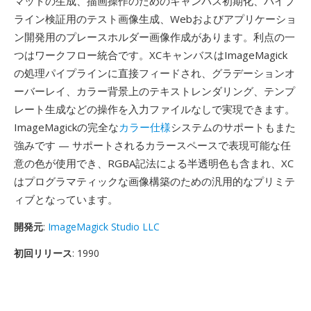
マットの生成、描画操作のためのキャンバス初期化、パイプ
ライン検証用のテスト画像生成、Webおよびアプリケーショ
ン開発用のプレースホルダー画像作成があります。利点の一
つはワークフロー統合です。XCキャンバスはImageMagick
の処理パイプラインに直接フィードされ、グラデーションオ
ーバーレイ、カラー背景上のテキストレンダリング、テンプ
レート生成などの操作を入力ファイルなしで実現できます。
ImageMagickの完全な
カラー仕様
システムのサポートもまた
強みです — サポートされるカラースペースで表現可能な任
意の色が使用でき、RGBA記法による半透明色も含まれ、XC
はプログラマティックな画像構築のための汎用的なプリミテ
ィブとなっています。
開発元
:
ImageMagick Studio LLC
初回リリース
: 1990