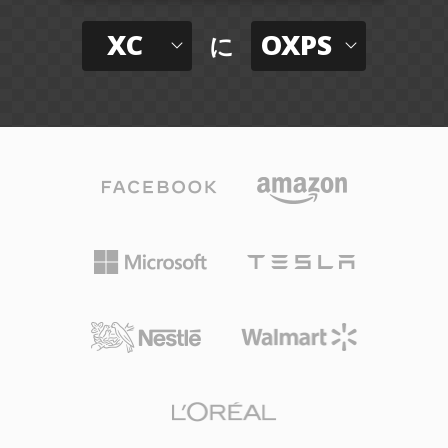
XC
OXPS
に