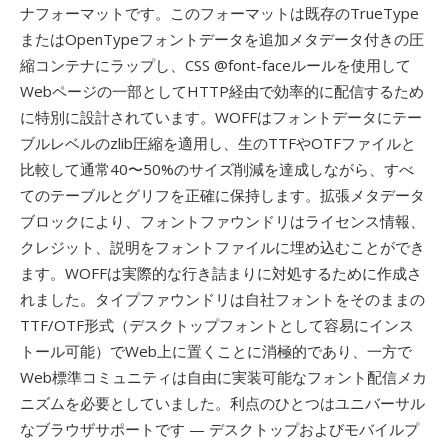
ナフォーマットです。このフォーマットは既存のTrueType
またはOpenTypeフォントデータを追加メタデータ付きの圧
縮コンテナにラップし、CSS @font-faceルールを使用して
Webページの一部としてHTTP経由で効率的に配信するため
に特別に設計されています。WOFFはフォントデータにテー
ブルレベルのzlib圧縮を適用し、生のTTFやOTFファイルと
比較して通常40〜50%のサイズ削減を達成しながら、すべ
てのテーブルとグリフを正確に保持します。拡張メタデータ
ブロックにより、フォントファウンドリはライセンス情報、
クレジット、説明をフォントファイルに埋め込むことができ
ます。WOFFは実際的な行き詰まりに対処するために作成さ
れました。タイプファウンドリは自社フォントをそのままの
TTF/OTF形式（デスクトップフォントとして容易にインス
トール可能）でWeb上に置くことに消極的であり、一方で
Web標準コミュニティは自由に実装可能なフォント配信メカ
ニズムを必要としていました。利点のひとつはユニバーサル
なブラウザサポートです — デスクトップおよびモバイルプ