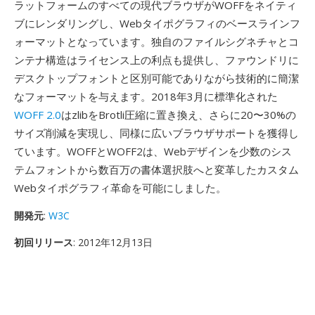
ラットフォームのすべての現代ブラウザがWOFFをネイティ
ブにレンダリングし、Webタイポグラフィのベースラインフ
ォーマットとなっています。独自のファイルシグネチャとコ
ンテナ構造はライセンス上の利点も提供し、ファウンドリに
デスクトップフォントと区別可能でありながら技術的に簡潔
なフォーマットを与えます。2018年3月に標準化された
WOFF 2.0
はzlibをBrotli圧縮に置き換え、さらに20〜30%の
サイズ削減を実現し、同様に広いブラウザサポートを獲得し
ています。WOFFとWOFF2は、Webデザインを少数のシス
テムフォントから数百万の書体選択肢へと変革したカスタム
Webタイポグラフィ革命を可能にしました。
開発元
:
W3C
初回リリース
: 2012年12月13日