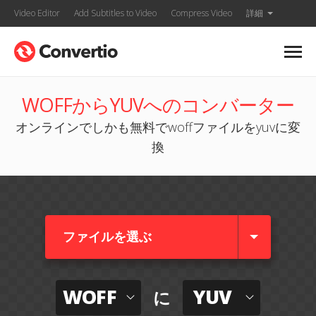
Video Editor
Add Subtitles to Video
Compress Video
詳細
WOFFからYUVへのコンバーター
オンラインでしかも無料でwoffファイルをyuvに変
換
ファイルを選ぶ
WOFF
YUV
に