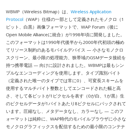
WBMP（Wireless Bitmap）は、
Wireless Application
Protocol
（WAP）仕様の一部として定義されたモノクロ（1
ビット、白黒）画像フォーマットで、WAP Forum（後に
Open Mobile Allianceに統合）が1998年頃に開発しました。
このフォーマットは1990年代後半から2000年代初頭の極め
てリソース制約のあるモバイルデバイス — 小さなモノクロ
スクリーン、最小限の処理能力、狭帯域のGSMデータ接続を
持つ携帯電話 — 向けに設計されました。WBMPは最もシン
プルなエンコーディングを使用します。タイプ識別バイト
（定義された唯一のタイプでは常に0）、可変長スキームを
使用するマルチバイト整数としてエンコードされた幅と高
さ、そして各ビットが1ピクセルを表す（0が白、1が黒）生
のピクセルデータが1バイトあたり8ピクセルにパックされて
います。圧縮なし、メタデータなし、カラーなし — このフ
ォーマットは純粋に、WAP時代のモバイルブラウザに小さな
モノクログラフィックスを配信するための最小限のコンテナ