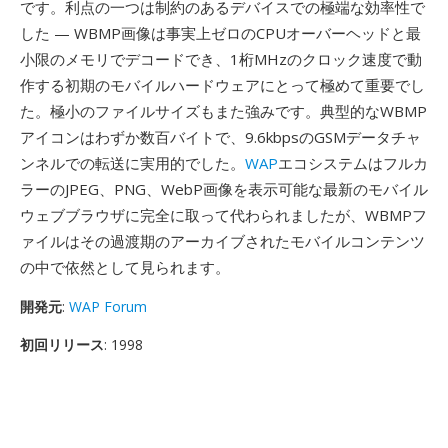
です。利点の一つは制約のあるデバイスでの極端な効率性で
した — WBMP画像は事実上ゼロのCPUオーバーヘッドと最
小限のメモリでデコードでき、1桁MHzのクロック速度で動
作する初期のモバイルハードウェアにとって極めて重要でし
た。極小のファイルサイズもまた強みです。典型的なWBMP
アイコンはわずか数百バイトで、9.6kbpsのGSMデータチャ
ンネルでの転送に実用的でした。
WAP
エコシステムはフルカ
ラーのJPEG、PNG、WebP画像を表示可能な最新のモバイル
ウェブブラウザに完全に取って代わられましたが、WBMPフ
ァイルはその過渡期のアーカイブされたモバイルコンテンツ
の中で依然として見られます。
開発元
:
WAP Forum
初回リリース
: 1998