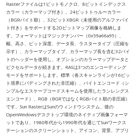
Rasterファイルは1ビットモノクロ、8ビットインデックス
カラー（カラーマップ付き）、24ビットトゥルーカラー
（BGRバイト順）、32ビットXBGR（未使用のアルファバイ
ト付き）をサポートする2Dビットマップ画像を格納しま
す。フォーマットはマジックナンバー（0x59a66a95）、
幅、高さ、ビット深度、データ長、ラスタータイプ（圧縮を
示す）、カラーマップタイプ、カラーマップ長を含む32バイ
トのヘッダーを使用し、オプションのカラーマップデータと
ピクセルデータが続きます。RASは3つのエンコーディング
モードをサポートします。標準（各スキャンラインが16ビッ
ト境界にパディングされた非圧縮）、バイトエンコード（シ
ンプルなエスケープコードスキームを使用したランレングス
エンコード）、RGB（BGRではなくRGBバイト順の非圧縮）
です。Sun RasterはSunのウィンドウシステム、後の
OpenWindowsデスクトップ環境のネイティブ画像フォーマ
ットであり、1980年代から1990年代を通じてSunワークス
テーションのスクリーンショット、アイコン、背景、アプリ