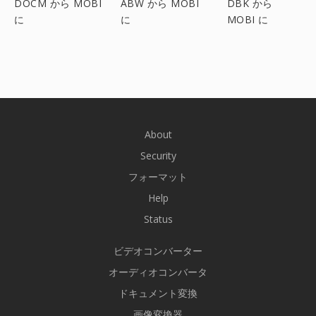
DOCM から MOBI
ABW から MOBI
DBK から
に
に
MOBI に
About
Security
フォーマット
Help
Status
ビデオコンバーター
オーディオコンバータ
ドキュメント変換
画像変換器