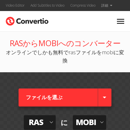
Video Editor
Add Subtitles to Video
Compress Video
詳細
RASからMOBIへのコンバーター
オンラインでしかも無料でrasファイルをmobiに変
換
ファイルを選ぶ
RAS
MOBI
に