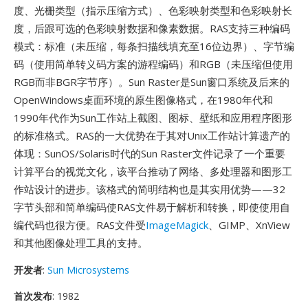
度、光栅类型（指示压缩方式）、色彩映射类型和色彩映射长
度，后跟可选的色彩映射数据和像素数据。RAS支持三种编码
模式：标准（未压缩，每条扫描线填充至16位边界）、字节编
码（使用简单转义码方案的游程编码）和RGB（未压缩但使用
RGB而非BGR字节序）。Sun Raster是Sun窗口系统及后来的
OpenWindows桌面环境的原生图像格式，在1980年代和
1990年代作为Sun工作站上截图、图标、壁纸和应用程序图形
的标准格式。RAS的一大优势在于其对Unix工作站计算遗产的
体现：SunOS/Solaris时代的Sun Raster文件记录了一个重要
计算平台的视觉文化，该平台推动了网络、多处理器和图形工
作站设计的进步。该格式的简明结构也是其实用优势——32
字节头部和简单编码使RAS文件易于解析和转换，即使使用自
编代码也很方便。RAS文件受
ImageMagick
、GIMP、XnView
和其他图像处理工具的支持。
开发者
:
Sun Microsystems
首次发布
: 1982