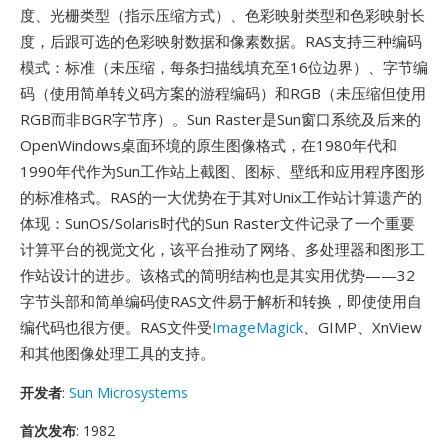
度、光栅类型（指示压缩方式）、色彩映射类型和色彩映射长
度，后跟可选的色彩映射数据和像素数据。RAS支持三种编码
模式：标准（未压缩，每条扫描线填充至16位边界）、字节编
码（使用简单转义码方案的游程编码）和RGB（未压缩但使用
RGB而非BGR字节序）。Sun Raster是Sun窗口系统及后来的
OpenWindows桌面环境的原生图像格式，在1980年代和
1990年代作为Sun工作站上截图、图标、壁纸和应用程序图形
的标准格式。RAS的一大优势在于其对Unix工作站计算遗产的
体现：SunOS/Solaris时代的Sun Raster文件记录了一个重要
计算平台的视觉文化，该平台推动了网络、多处理器和图形工
作站设计的进步。该格式的简明结构也是其实用优势——32
字节头部和简单编码使RAS文件易于解析和转换，即使使用自
编代码也很方便。RAS文件受
ImageMagick
、GIMP、XnView
和其他图像处理工具的支持。
开发者
:
Sun Microsystems
首次发布
: 1982