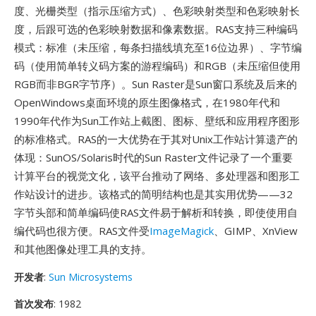
度、光栅类型（指示压缩方式）、色彩映射类型和色彩映射长
度，后跟可选的色彩映射数据和像素数据。RAS支持三种编码
模式：标准（未压缩，每条扫描线填充至16位边界）、字节编
码（使用简单转义码方案的游程编码）和RGB（未压缩但使用
RGB而非BGR字节序）。Sun Raster是Sun窗口系统及后来的
OpenWindows桌面环境的原生图像格式，在1980年代和
1990年代作为Sun工作站上截图、图标、壁纸和应用程序图形
的标准格式。RAS的一大优势在于其对Unix工作站计算遗产的
体现：SunOS/Solaris时代的Sun Raster文件记录了一个重要
计算平台的视觉文化，该平台推动了网络、多处理器和图形工
作站设计的进步。该格式的简明结构也是其实用优势——32
字节头部和简单编码使RAS文件易于解析和转换，即使使用自
编代码也很方便。RAS文件受
ImageMagick
、GIMP、XnView
和其他图像处理工具的支持。
开发者
:
Sun Microsystems
首次发布
: 1982