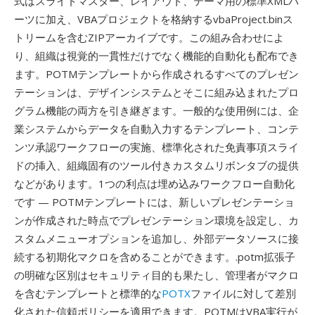
式はスライドマスター、レイアウト、テーマ用の標準XMLパ
ーツに加え、VBAプロジェクトを格納するvbaProject.binス
トリームを含むZIPアーカイブです。この組み合わせによ
り、組織は視覚的一貫性だけでなく機能的自動化も配布でき
ます。POTMテンプレートから作成されるすべてのプレゼン
テーションは、デザインシステムとそこに組み込まれたプロ
グラム機能の両方を引き継ぎます。一般的な使用例には、企
業システムからデータを自動入力するテンプレート、コンテ
ンツ承認ワークフローの実施、標準化された免責事項スライ
ドの挿入、組織固有のツール付きカスタムリボンタブの提供
などがあります。1つの利点は埋め込みワークフロー自動化
です — POTMテンプレートには、新しいプレゼンテーショ
ンが作成された時点でプレゼンテーション環境を設定し、カ
スタムメニューオプションを追加し、外部データソースに接
続する初期化マクロを含めることができます。.potm拡張子
の明確な区別はセキュリティ目的も果たし、管理者がマクロ
を含むテンプレートと標準的な
POTX
ファイルに対して差別
化された信頼ポリシーを適用できます。POTMはVBA実行が