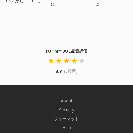
CSV から DOC に
に
に
POTM〜DOC品質評価
3.8
(5投票)
About
Security
フォーマット
Help