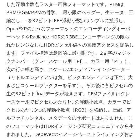
した浮動小数点ラスター画像フォーマットです。PFMは
PBM/PGM/PPMの哲学 — 最小限のヘッダー、生データ、圧
縮なし — を32ビットIEEE浮動小数点サンプルに拡張し、
OpenEXRのようなフォーマットのエンコーディングオーバ
ーヘッドやRadiance HDRのRGBEエンコーディングの限ら
れたレンジなしにHDRピクセル値への直接アクセスを提供し
ます。ファイル構造は意図的に最小限です。2文字のマジッ
クナンバー（グレースケール用「Pf」、カラー用「PF」）、
次の行に幅と高さ、スケール/エンディアンインジケーター
（リトルエンディアンは負、ビッグエンディアンは正で、大
きさはスケールファクターを示す）、その後に各ピクセルの
生の32ビットfloatデータが続きます。PFMファイルはグレ
ースケールでピクセルあたり1つの浮動小数点、カラーでピ
クセルあたり3つの浮動小数点（RGB）を格納し、圧縮、ア
ルファチャンネル、メタデータのサポートはありません。こ
のフォーマットはHDRイメージング研究コミュニティから生
まれました。Debevecのイメージベースドライティングおよ