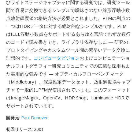
びライトステージキャプチャに関する研究では、研究ツール
間で容易に交換できるシンプルで曖昧さのない線形浮動小数
点放射輝度値の格納方法が必要とされました。PFMの利点の
一つはHDRデータに対する絶対的なシンプルさです。PFM
はIEEE浮動小数点をサポートするあらゆる言語でわずか数行
のコードで読み書きでき、ライブラリ依存なしに — 研究の
プロトタイピングやカスタムツール間の素早いデータ交換に
理想的です。
コンピュータビジョン
およびコンピュテーショ
ナルフォトグラフィー研究コミュニティでの広範な採用もま
た実用的な強みです — オプティカルフローベンチマーク
（Middlebury）、深度推定データセット、放射輝度場キャプ
チャで一般的にPFMが使用されています。このフォーマット
はImageMagick、OpenCV、HDR Shop、Luminance HDRで
サポートされています。
開発元
:
Paul Debevec
初回リリース
: 2001