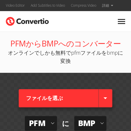
Video Editor
Add Subtitles to Video
Compress Video
詳細
PFMからBMPへのコンバーター
オンラインでしかも無料でpfmファイルをbmpに
変換
ファイルを選ぶ
PFM
BMP
に