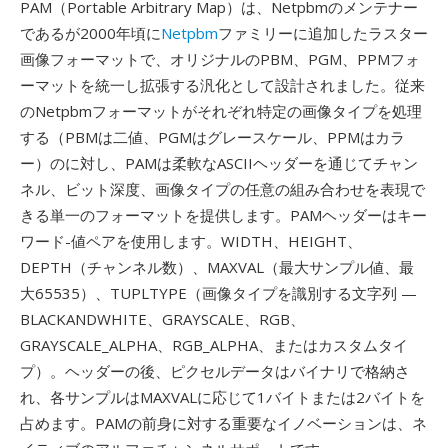
PAM（Portable Arbitrary Map）は、Netpbmのメンテナー
であるが2000年頃に
Netpbm
ファミリーに追加したラスター
画像フォーマットで、オリジナルのPBM、PGM、PPMフォ
ーマットを統一し拡張する汎化として設計されました。従来
のNetpbmフォーマットがそれぞれ特定の画像タイプを処理
する（PBMは二値、PGMはグレースケール、PPMはカラ
ー）のに対し、PAMは柔軟なASCIIヘッダーを通じてチャン
ネル、ビット深度、画像タイプの任意の組み合わせを表現で
きる単一のフォーマットを提供します。PAMヘッダーはキー
ワード-値ペアを使用します。WIDTH、HEIGHT、
DEPTH（チャンネル数）、MAXVAL（最大サンプル値、最
大65535）、TUPLTYPE（画像タイプを識別する文字列 —
BLACKANDWHITE、GRAYSCALE、RGB、
GRAYSCALE_ALPHA、RGB_ALPHA、またはカスタムタイ
プ）。ヘッダーの後、ピクセルデータはバイナリで格納さ
れ、各サンプルはMAXVALに応じて1バイトまたは2バイトを
占めます。PAMの前身に対する重要なイノベーションは、ネ