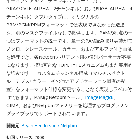
イティブのアルファチャンネルサポートです。
GRAYSCALE_ALPHA（2チャンネル）およびRGB_ALPHA（4
チャンネル）タプルタイプは、オリジナルの
PBM/PGM/PPMフォーマットでは表現できなかった透過
を、別のマスクファイルなしで提供します。PAMの利点の一
つはフォーマットの統一です。単一のPAM読み取り実装がモ
ノクロ、グレースケール、カラー、およびアルファ付き画像
を処理でき、各Netpbmバリアント用の個別パーサーが不要
になります。拡張可能なTUPLTYPEメカニズムもまた実用的
な強みです — カスタムチャンネル構成（マルチスペクト
ル、デプス+カラー、その他のアプリケーション固有の配
置）をフォーマット仕様を変更することなく表現しラベル付
けできます。PAMはNetpbmツール、
ImageMagick
、
GIMP、およびNetpbmファミリーを処理するプログラミン
グライブラリでサポートされています。
開発元
:
Bryan Henderson / Netpbm
初回リリース
: 2000