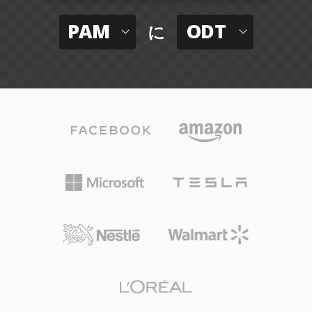
PAM
ODT
に