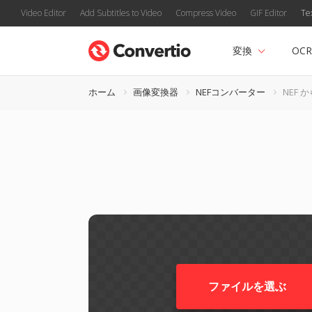
Video Editor
Add Subtitles to Video
Compress Video
GIF Editor
Te
変換
OCR
ホーム
画像変換器
NEFコンバーター
NEF か
ファイルを選ぶ