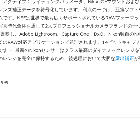
アクティブD-ライティングパラメータ、NikonのFマウントおよ
レンズ補正データを符号化しています。利点の一つは、互換ソフト
ムです。NEFは世界で最も広くサポートされているRAWフォーマ
写真時代全体を通じて2大プロフェッショナルカメラブランドの一
反映し、Adobe Lightroom、Capture One、DxO、Nikon独自のNX
てのRAW対応アプリケーションで処理されます。14ビットキャプ
す — 最新のNikonセンサーはクラス最高のダイナミックレンジを
のレンジを完全に保持するため、後処理において大胆な
露出補正
が
 1999