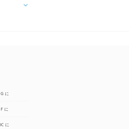
NG に
DF に
IC に