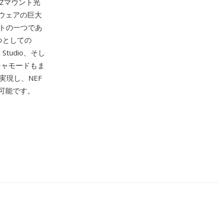
びZマウント光
ウェアの巨大
ットの一つであ
つとしての
 Studio、そし
チャモードもま
実現し、NEF
可能です。