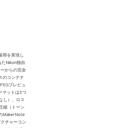
採用を実現し
Nikon独自
ンサーからの完全
ースのコンテナ
PEGプレビュ
ォーマットは3つ
なし）、ロス
圧縮（トーン
kerNote
ピクチャーコン