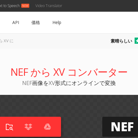
xt to Speech
Video Translator
API
価格
Help
素晴らしい
ら XV に
NEF から XV コンバーター
NEF画像をXV形式にオンラインで変換
NEF