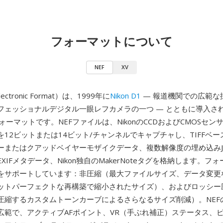
フォーマットについて
NEF
XV
Electronic Format）は、1999年に
Nikon D1
— 報道機関での広範な
フェッショナルデジタル一眼レフカメラの一つ — とともに導入された
ォーマットです。NEFファイルは、NikonのCCDおよびCMOSセ
12ビットまたは14ビット/チャンネルでキャプチャし、TIFFベ
ーまたはクアッドベイヤーモザイクデータ、複数解像度の埋め込みJ
XIFメタデータ、Nikon独自のMakerNoteタグを格納します。フ
をサポートしています：非圧縮（最大ファイルサイズ、データ変更
ットパーフェクトな再構築で縮小されたサイズ）、およびロッシー
縮するカスタムトーンカーブによるさらなるサイズ削減）。NEFのMa
広範で、アクティブAFポイント、VR（手ぶれ補正）ステータス、