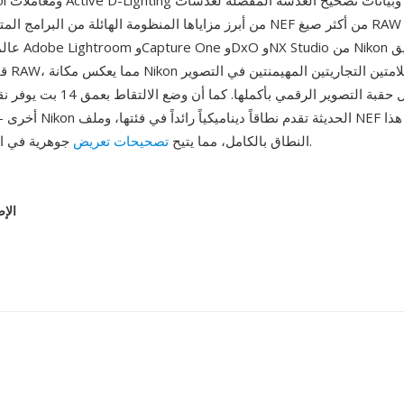
re Control
عالمياً، تتعامل مع
قادر على
الاحترافي طوال حقبة التصوير الرقمي بأكمل
أخرى — فمستشعرات Nikon الحدي
جوهرية في المعالجة اللاحقة.
النطاق بالكامل، مما يتيح
تصحيحات تعريض
الإص