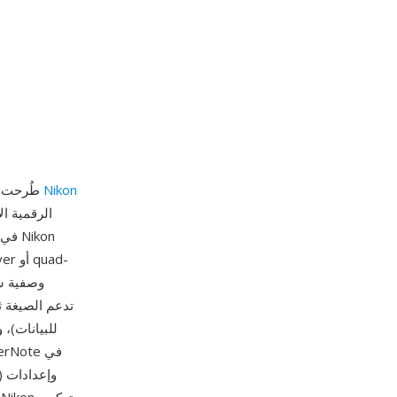
Nikon
NEF (صيغة Nikon الإلكترونية) هي صيغة RAW خاصة بشركة Nikon، طُرحت عام 1999 مع كاميرا
للبيانات)،