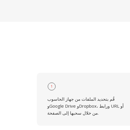
1
قُم بتحديد الملفات من جهاز الحاسوب
وGoogle Drive وDropbox، ورابط URL أو
من خلال سحبها إلى الصفحة.