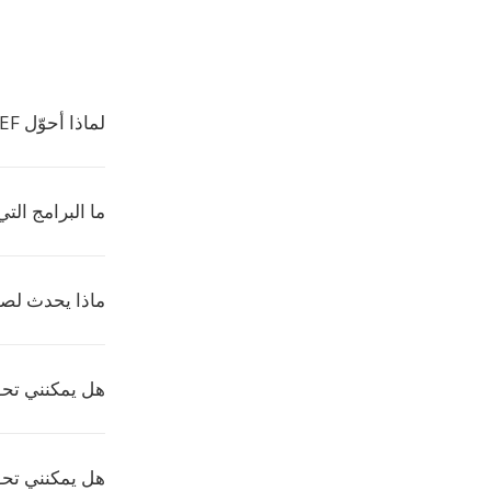
لماذا أحوّل NEF إلى XV؟
ما البرامج التي ت
ماذا يحدث لصور NEF المر
هل يمكنني تحويل NEF من Drive
هل يمكنني تح