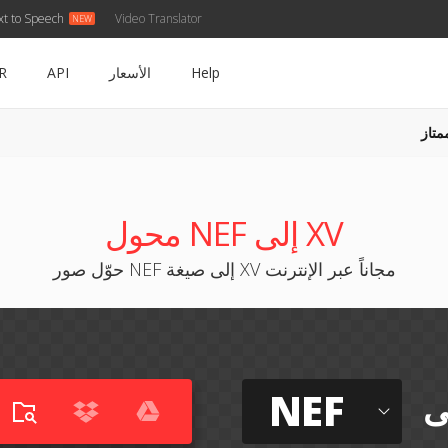
xt to Speech
Video Translator
Help
الأسعار
API
R
متاز
محول NEF إلى XV
حوّل صور NEF إلى صيغة XV مجاناً عبر الإنترنت
NEF
ى