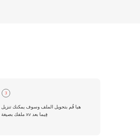
3
هيا قُم بتحويل الملف وسوف يمكنك تنزيل
ملفك بصيغة xv فِيما بعد