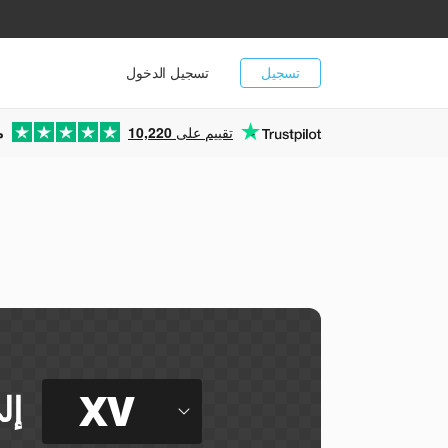
تسجيل
تسجيل الدخول
تقييم على
10,220
م
XV
إل