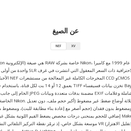
عن الصيغ
NEF
XV
الأخبار. تلتقط ملفات 
بعمق 12 أو 14 بت لكل قناة، باستخدام حاوية مبنية على TIFF 
 ومضغوط بدون فقدان (حجم أصغر مع إعادة بناء مطابقة للبت)، ومضغوط م
إضافي للحجم بمنحنى درجات مخصص يضغط القيم اللونية بشكل غير خطي). بيان