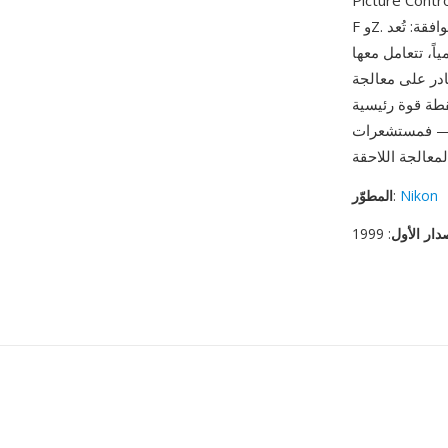
Pictu ومعاملات Active D-Lighting وبيانات تصحيح العدسة المفصلة لعدسات Nikon بتركيب
F وZ. من أبرز مزاياها المنظومة الهائلة من البرامج المتوافقة: تُعد NEF من أكثر صيغ RAW المدعومة
ها Adobe Lightroom وCapture One وDxO وNX Studio من Nikon وتقريباً كل تطبيق
 معالجة RAW، مما يعكس مكانة Nikon كواحدة من العلامتين التجاريتين المهيمنتين في التصوير
ها. كما أن وضع الالتقاط بعمق 14 بت يوفر نقطة قوة رئيسية
ثة تقدم نطاقاً ديناميكياً رائداً في فئتها، وملف NEF يحافظ على هذا
Nikon
:
المطوّر
دار الأول
: 1999