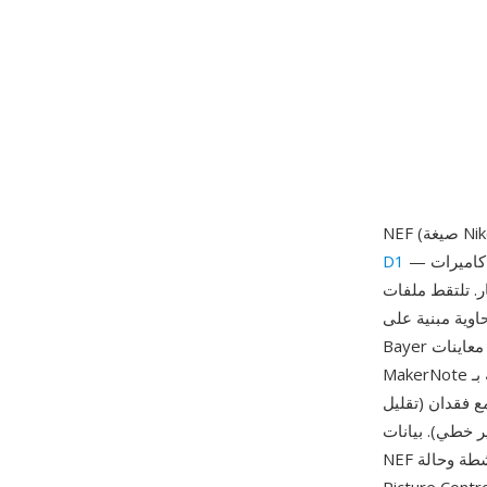
— واحدة من أولى كاميرات SLR الرقمية الاحترافية ذات السعر المعقول التي انتشرت في غرف
D1
NEF المخرجات الكاملة غير المعالجة من مستشعرات CCD وCMOS في Nikon
تخزن بيانات فسيفساء Bayer أو quad-
Bayer الخام إلى جانب معاينات JPEG مضمنة بدقات متعددة وبيانات EXIF وصفية شاملة وعلامات
MakerNote الخاصة بـ Nikon. تدعم الصيغة ثلاثة أوضاع ضغط: غير مضغوط (أكبر حجم ملف، دون تعديل
ع فقدان (تقليل
ات MakerNote في
NEF موسعة بشكل خاص، إذ ترمّز نقطة التركيز التلقائي النشطة وحالة VR (تقليل الاهتزاز) وإعدادات