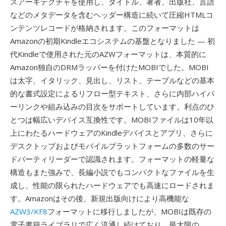
スアーキテクチャを使用し、タイトル、著者、出版社、言語
などのメタデータを含むヘッダー構造に続いて圧縮HTMLコ
ンテンツレコードが格納されます。このフォーマットは
Amazonの初期Kindleエコシステムの基盤となりました — 初
代Kindleで使用された元のAZWフォーマットは、本質的に
Amazon独自のDRMラッパーを付けたMOBIでした。MOBI
は太字、イタリック、見出し、リスト、テーブルなどの基本
的な書式設定によるリフロー型テキスト、さらに内部ハイパ
ーリンクや組み込みの目次をサポートしています。利点のひ
とつは幅広いデバイス互換性です。MOBIファイルは10年以
上にわたるハードウェアのKindleデバイスとアプリ、さらに
デスクトップおよびモバイルプラットフォームの多数のサー
ドパーティリーダーで認識されます。フォーマットの軽量な
構造もまた強みで、長編小説でもコンパクトなファイルを生
成し、性能の限られたハードウェアでも高速にロードされま
す。Amazonはその後、新規出版向けにより高機能な
AZW3/KF8
フォーマットに移行しましたが、MOBIは既存の
電子書籍ライブラリで広く流通し続けており、最大限の