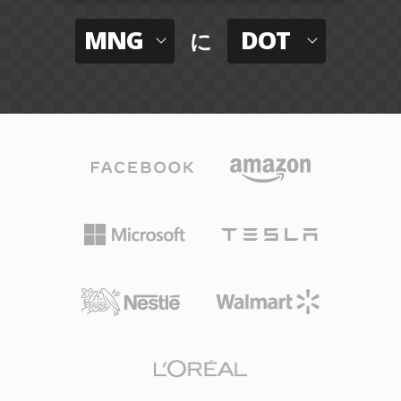
MNG
DOT
に