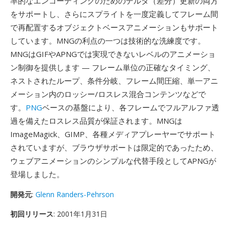
率的なエンコーディングのためのデルタ（差分）更新の両方
をサポートし、さらにスプライトを一度定義してフレーム間
で再配置するオブジェクトベースアニメーションもサポート
しています。MNGの利点の一つは技術的な洗練度です。
MNGはGIFやAPNGでは実現できないレベルのアニメーショ
ン制御を提供します — フレーム単位の正確なタイミング、
ネストされたループ、条件分岐、フレーム間圧縮、単一アニ
メーション内のロッシー/ロスレス混合コンテンツなどで
す。
PNG
ベースの基盤により、各フレームでフルアルファ透
過を備えたロスレス品質が保証されます。MNGは
ImageMagick、GIMP、各種メディアプレーヤーでサポート
されていますが、ブラウザサポートは限定的であったため、
ウェブアニメーションのシンプルな代替手段としてAPNGが
登場しました。
開発元
:
Glenn Randers-Pehrson
初回リリース
: 2001年1月31日