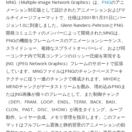
MNG（Multiple-image Network Graphics）は、
PNG
のアニ
メーション対応版として設計されたアニメーションおよびマ
ルチイメージフォーマットで、仕様は2001年1月31日にバー
ジョン1.0に到達しました。Glenn Randers-PehrsonとPNG
開発コミュニティのメンバーによって開発されたMNGは、
PNGの機能をフレームベースのアニメーションシーケンス、
スライドショー、複雑なスプライトオーバーレイ、および同
一コンテナ内で写真コンテンツのロッシー圧縮を実現する
JNG（JPEG Network Graphics）フレームのサポートで拡張
しています。MNGファイルはPNGのチャンクベースアーキ
テクチャに従う一連のチャンクで構成されます。MHDRと
MENDチャンクがデータストリームを囲み、埋め込みPNGま
たはJNG画像が個々のフレームとして、また制御チャンク
（DEFI、FRAM、LOOP、ENDL、TERM、BACK、BASI、
CLON、PAST、DISC、SHOW）が再生タイミング、ループ
動作、レイヤー合成、メモリ管理を指示します。このフォー
マットはフルフレーム置換と静的背景のアニメーションの効