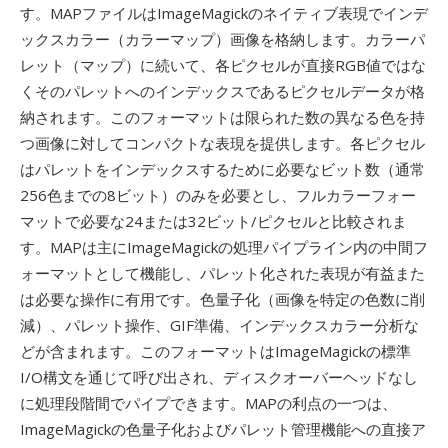
す。MAPファイルはImageMagickのネイティブ表現でインデ
ックスカラー（カラーマップ）画像を格納します。カラーパ
レット（マップ）に続いて、各ピクセルが直接RGB値ではな
くそのパレットへのインデックスであるピクセルデータが格
納されます。このフォーマットは限られた数の異なる色を持
つ画像に対してコンパクトな表現を提供します。各ピクセル
はパレットをインデックスするために必要なビット数（通常
256色までの8ビット）のみを必要とし、フルカラーフォー
マットで必要な24または32ビット/ピクセルと比較されま
す。MAPは主にImageMagickの処理パイプライン内の中間フ
ォーマットとして機能し、パレット化された表現が有益また
は必要な操作に有用です。色量子化（画像を特定の色数に削
減）、パレット操作、GIF準備、インデックスカラー分析な
どが含まれます。このフォーマットはImageMagickの標準
I/O構文を通じて呼び出され、ディスクオーバーヘッドなし
に処理段階間でパイプできます。MAPの利点の一つは、
ImageMagickの色量子化およびパレット管理機能への直接ア