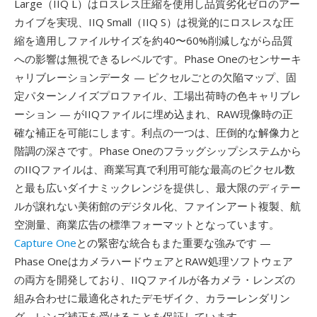
Large（IIQ L）はロスレス圧縮を使用し品質劣化ゼロのアー
カイブを実現、IIQ Small（IIQ S）は視覚的にロスレスな圧
縮を適用しファイルサイズを約40〜60%削減しながら品質
への影響は無視できるレベルです。Phase Oneのセンサーキ
ャリブレーションデータ — ピクセルごとの欠陥マップ、固
定パターンノイズプロファイル、工場出荷時の色キャリブレ
ーション — がIIQファイルに埋め込まれ、RAW現像時の正
確な補正を可能にします。利点の一つは、圧倒的な解像力と
階調の深さです。Phase Oneのフラッグシップシステムから
のIIQファイルは、商業写真で利用可能な最高のピクセル数
と最も広いダイナミックレンジを提供し、最大限のディテー
ルが譲れない美術館のデジタル化、ファインアート複製、航
空測量、商業広告の標準フォーマットとなっています。
Capture One
との緊密な統合もまた重要な強みです —
Phase OneはカメラハードウェアとRAW処理ソフトウェア
の両方を開発しており、IIQファイルが各カメラ・レンズの
組み合わせに最適化されたデモザイク、カラーレンダリン
グ、レンズ補正を受けることを保証しています。