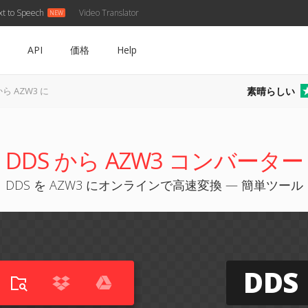
xt to Speech
Video Translator
API
価格
Help
素晴らしい
から AZW3 に
DDS から AZW3 コンバーター
DDS を AZW3 にオンラインで高速変換 — 簡単ツール
DDS