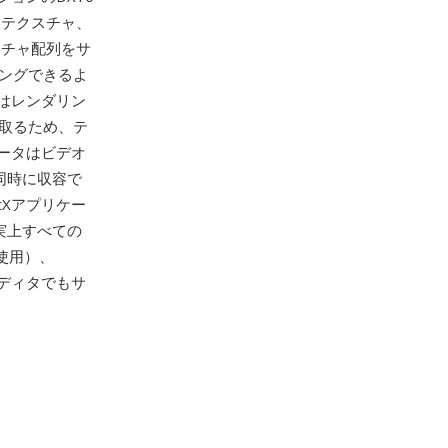
Dテクスチャ、
スチャ配列をサ
ングできるよ
はレンダリン
み取るため、テ
ータはビデオ
同時に収容で
tXアプリケー
事実上すべての
使用）、
像エディタでもサ