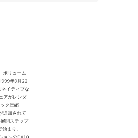
ップ、ボリューム
99年9月22
Uネイティブな
ェアがレンダ
ロック圧縮
C7が追加されて
の展開ステップ
で始まり、
ョンのDX10