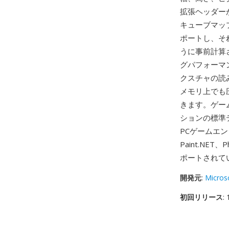
拡張ヘッダー
キューブマッ
ポートし、そ
うに事前計算
グパフォーマ
クスチャの読
メモリ上でも
きます。ゲーム
ションの標準
PCゲームエ
Paint.NE
ポートされて
開発元
:
Micros
初回リリース
: