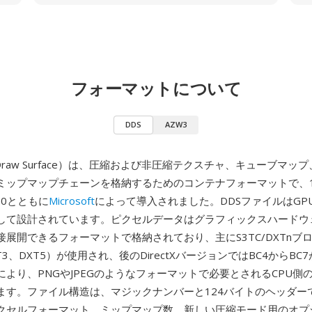
フォーマットについて
DDS
AZW3
ectDraw Surface）は、圧縮および非圧縮テクスチャ、キューブマ
ミップマップチェーンを格納するためのコンテナフォーマットで、19
 7.0とともに
Microsoft
によって導入されました。DDSファイルはGP
して設計されています。ピクセルデータはグラフィックスハードウ
接展開できるフォーマットで格納されており、主にS3TC/DXTnブ
XT3、DXT5）が使用され、後のDirectXバージョンではBC4からB
により、PNGやJPEGのようなフォーマットで必要とされるCPU側
ます。ファイル構造は、マジックナンバーと124バイトのヘッダー
クセルフォーマット、ミップマップ数、新しい圧縮モード用のオプシ