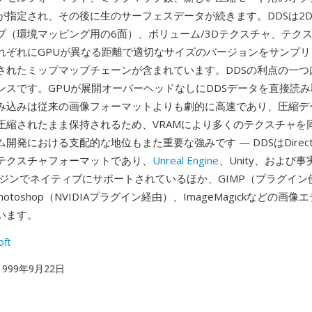
が指定され、その後に生のサーフェスデータが続きます。DDSは2
プ（環境マッピング用の6面）、ボリューム/3Dテクスチャ、テク
れぞれにGPUが異なる距離で適切なサイズのバージョンをサンプリ
されたミップマップチェーンが含まれています。DDSの利点の一つ
ンスです。GPUが展開オーバーヘッドなしにDDSデータを直接読
み込みは従来の画像フォーマットよりも劇的に高速であり、圧縮デ
圧縮されたまま保持されるため、VRAMにより多くのテクスチャを
開発における支配的な地位もまた重要な強みです — DDSはDirec
テクスチャフォーマットであり、
Unreal Engine
、Unity、および
ンジンでネイティブにサポートされているほか、GIMP（プラグイン
T、Photoshop（NVIDIAプラグイン経由）、ImageMagickなどの画
います。
oft
 1999年9月22日