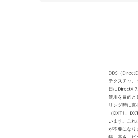
DDS（Dir
テクスチャ、
日にDirectX
使用を目的と
リング時に直
（DXT1、D
います。これ
が不要になり
幅、高さ、ピ