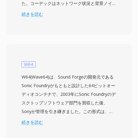
た。コーデックはネットワーク状況と背景ノイズ
レベルに応じて、4.75から12.2 kbpsまでの8つの
続きを読む
ビットレート間を動的に切り替えます。リンク品
質が低下すると、エンコーダーはより低いレート
に移行し、わずかな明瞭さと引き換えに伝送の信
頼性を確保します。この適応メカニズムは3GPP
仕様で定義されており、数十億回のモバイル通話
で使用される世界で最も広く展開されている音声
W64
コーデックの一つです。主な利点は圧縮効率です
W64(Wave64)は、Sound Forgeの開発元である
— 12.2 kbpsでのAMRオーディオ1分間はわずか
Sonic Foundryがもともと設計した64ビットオー
約90 KBで、帯域幅が制限されたネットワークで
ディオコンテナで、2003年にSonic Foundryのデ
のボイスメモ、ボイスメール、MMSに実用的で
スクトップソフトウェア部門を買収した後、
す。もう一つの利点は、音声アクティビティ検出
Sonyが管理を引き継ぎました。この形式は、長
とコンフォートノイズ生成が組み込まれており、
時間の録音セッション、マルチチャンネルキャプ
続きを読む
無音時の伝送を削減します。AMRはその狭い帯
チャ、高サンプルレートプロダクションで問題と
域幅(300-3400 Hz)のため音楽には不向きです
なるMicrosoftの32ビットRIFF/WAV仕様が課す4