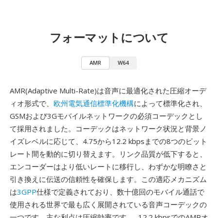
フォーマットについて
AMR
W64
AMR(Adaptive Multi-Rate)は音声に最適化された圧縮オーデ
ィオ形式で、
欧州電気通信標準化機構
によって標準化され、
GSMおよび3Gモバイルネットワークの必須コーデックとし
て採用されました。コーデックはネットワーク状況と背景ノ
イズレベルに応じて、4.75から12.2 kbpsまでの8つのビット
レート間を動的に切り替えます。リンク品質が低下すると、
エンコーダーはより低いレートに移行し、わずかな明瞭さと
引き換えに伝送の信頼性を確保します。この適応メカニズム
は
3GPP
仕様で定義されており、数十億回のモバイル通話で
使用される世界で最も広く展開されている音声コーデックの
一つです。主な利点は圧縮効率です — 12.2 kbpsでのAMRオ