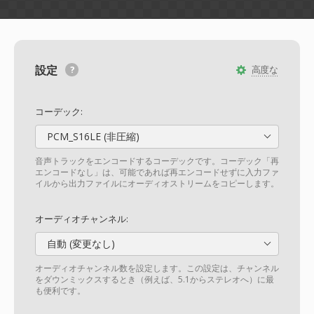
設定
高度な
コーデック:
PCM_S16LE (非圧縮)
音声トラックをエンコードするコーデックです。コーデック「再
エンコードなし」は、可能であれば再エンコードせずに入力ファ
イルから出力ファイルにオーディオストリームをコピーします。
オーディオチャンネル:
自動 (変更なし)
オーディオチャンネル数を設定します。この設定は、チャンネル
をダウンミックスするとき（例えば、5.1からステレオへ）に最
も便利です。