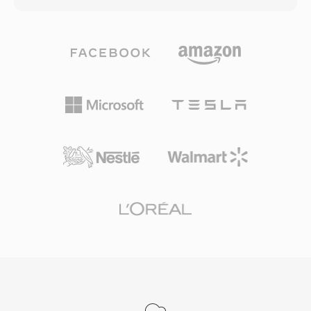
が、厳しいネットワーク条件下での明瞭な音声配
GBのファイルサイズ制限に直接対応していま
信に優れています。
す。W64はチャンク識別子とサイズフィールド
を64ビットに拡張し、4文字コードの代わりに
GUIDを使用することでこれを達成しています。
この構造的変更により、ファイルはエクサバイト
単位のサイズに達することが可能で、実質的にい
かなる実用的なストレージ制約も排除します。形
式は任意のサンプルレート、ビット深度、チャン
ネル構成をサポートし、映画音楽のスコアリン
グ、ライブコンサート録音、科学データ取得に適
しています。Sound Forge、Audacity、およびそ
の他のプロフェッショナルデジタルオーディオワ
ークステーションがシームレスなインポートとエ
クスポートのためにW64をネイティブサポート
しています。長時間の高忠実度素材を日常的に扱
うエンジニアやプロデューサーにとって、W64